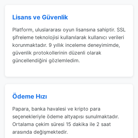
Lisans ve Güvenlik
Platform, uluslararası oyun lisansına sahiptir. SSL
şifreleme teknolojisi kullanılarak kullanıcı verileri
korunmaktadır. 9 yıllık inceleme deneyimimde,
güvenlik protokollerinin düzenli olarak
güncellendiğini gözlemledim.
Ödeme Hızı
Papara, banka havalesi ve kripto para
seçenekleriyle ödeme altyapısı sunulmaktadır.
Ortalama çekim süresi 15 dakika ile 2 saat
arasında değişmektedir.