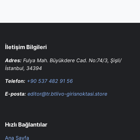
İletişim Bilgileri
Adres:
Fulya Mah. Büyükdere Cad. No:74/3, Şişli/
İstanbul, 34394
Telefon:
+90 537 482 91 56
E-posta:
editor@tr.btlivo-girisnoktasi.store
Hızlı Bağlantılar
Ana Sayfa