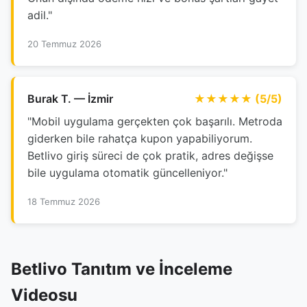
adil."
20 Temmuz 2026
Burak T. — İzmir
★★★★★ (5/5)
"Mobil uygulama gerçekten çok başarılı. Metroda
giderken bile rahatça kupon yapabiliyorum.
Betlivo giriş süreci de çok pratik, adres değişse
bile uygulama otomatik güncelleniyor."
18 Temmuz 2026
Betlivo Tanıtım ve İnceleme
Videosu