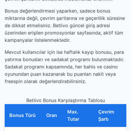
Bonus değerlendirmesi yaparken, sadece bonus
miktarına değil, çevrim şartlarına ve geçerlilik süresine
de dikkat etmelisiniz. Betlivo güncel giriş adresi
üzerinden erişilen promosyonlar sayfasında, aktif tüm
kampanyalar listelenmektedir.
Mevcut kullanıcılar için ise haftalık kayıp bonusu, para
yatırma bonusları ve sadakat programı bulunmaktadır.
Sadakat programı kapsamında, her bahis ve casino
oyunundan puan kazanarak bu puanları nakit veya
freespin olarak değerlendirebilirsiniz.
Betlivo Bonus Karşılaştırma Tablosu
Max.
Çevrim
Bonus Türü
Oran
Tutar
Şartı