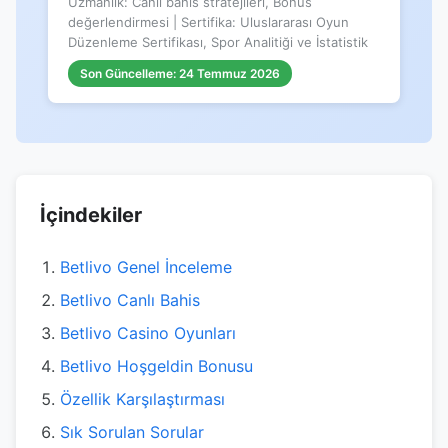
Uzmanlık: Canlı bahis stratejileri, Bonus
değerlendirmesi | Sertifika: Uluslararası Oyun
Düzenleme Sertifikası, Spor Analitiği ve İstatistik
Son Güncelleme: 24 Temmuz 2026
İçindekiler
Betlivo Genel İnceleme
Betlivo Canlı Bahis
Betlivo Casino Oyunları
Betlivo Hoşgeldin Bonusu
Özellik Karşılaştırması
Sık Sorulan Sorular