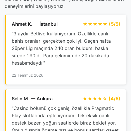
deneyimlerini paylaşıyoruz.
Ahmet K. — İstanbul
★★★★★ (5/5)
"3 aydır Betlivo kullanıyorum. Özellikle canlı
bahis oranları gerçekten çok iyi. Geçen hafta
Süper Lig maçında 2.10 oran buldum, başka
sitede 1.90'dı. Para çekimim de 20 dakikada
hesabımdaydı."
22 Temmuz 2026
Selin M. — Ankara
★★★★☆ (4/5)
"Casino bölümü çok geniş, özellikle Pragmatic
Play slotlarında eğleniyorum. Tek eksik canlı
destek bazen yoğun saatlerde biraz bekletiyor.
Onun dışında ödeme hızı ve bonus şartları gayet