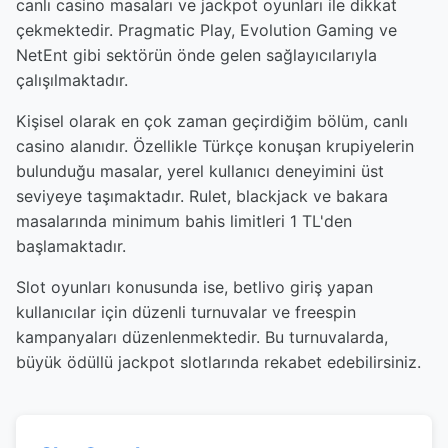
canlı casino masaları ve jackpot oyunları ile dikkat
çekmektedir. Pragmatic Play, Evolution Gaming ve
NetEnt gibi sektörün önde gelen sağlayıcılarıyla
çalışılmaktadır.
Kişisel olarak en çok zaman geçirdiğim bölüm, canlı
casino alanıdır. Özellikle Türkçe konuşan krupiyelerin
bulunduğu masalar, yerel kullanıcı deneyimini üst
seviyeye taşımaktadır. Rulet, blackjack ve bakara
masalarında minimum bahis limitleri 1 TL'den
başlamaktadır.
Slot oyunları konusunda ise, betlivo giriş yapan
kullanıcılar için düzenli turnuvalar ve freespin
kampanyaları düzenlenmektedir. Bu turnuvalarda,
büyük ödüllü jackpot slotlarında rekabet edebilirsiniz.