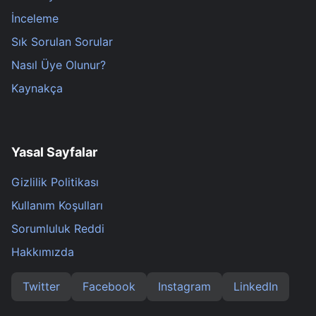
İnceleme
Sık Sorulan Sorular
Nasıl Üye Olunur?
Kaynakça
Yasal Sayfalar
Gizlilik Politikası
Kullanım Koşulları
Sorumluluk Reddi
Hakkımızda
Twitter
Facebook
Instagram
LinkedIn