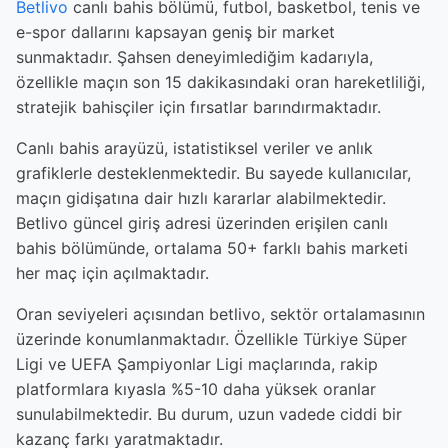
Betlivo
canlı bahis bölümü, futbol, basketbol, tenis ve
e-spor dallarını kapsayan geniş bir market
sunmaktadır. Şahsen deneyimlediğim kadarıyla,
özellikle maçın son 15 dakikasındaki oran hareketliliği,
stratejik bahisçiler için fırsatlar barındırmaktadır.
Canlı bahis arayüzü, istatistiksel veriler ve anlık
grafiklerle desteklenmektedir. Bu sayede kullanıcılar,
maçın gidişatına dair hızlı kararlar alabilmektedir.
Betlivo güncel giriş adresi üzerinden erişilen canlı
bahis bölümünde, ortalama 50+ farklı bahis marketi
her maç için açılmaktadır.
Oran seviyeleri açısından betlivo, sektör ortalamasının
üzerinde konumlanmaktadır. Özellikle Türkiye Süper
Ligi ve UEFA Şampiyonlar Ligi maçlarında, rakip
platformlara kıyasla %5-10 daha yüksek oranlar
sunulabilmektedir. Bu durum, uzun vadede ciddi bir
kazanç farkı yaratmaktadır.