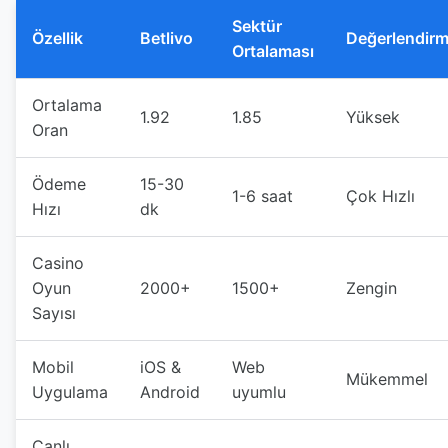
Sektür
Özellik
Betlivo
Değerlendir
Ortalaması
Ortalama
1.92
1.85
Yüksek
Oran
Ödeme
15-30
1-6 saat
Çok Hızlı
Hızı
dk
Casino
Oyun
2000+
1500+
Zengin
Sayısı
Mobil
iOS &
Web
Mükemmel
Uygulama
Android
uyumlu
Canlı