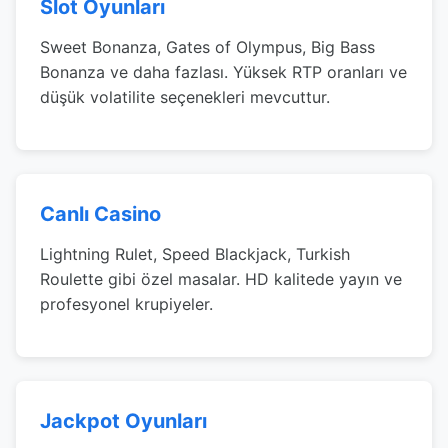
Slot Oyunları
Sweet Bonanza, Gates of Olympus, Big Bass
Bonanza ve daha fazlası. Yüksek RTP oranları ve
düşük volatilite seçenekleri mevcuttur.
Canlı Casino
Lightning Rulet, Speed Blackjack, Turkish
Roulette gibi özel masalar. HD kalitede yayın ve
profesyonel krupiyeler.
Jackpot Oyunları