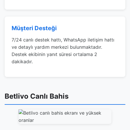
Müşteri Desteği
7/24 canlı destek hattı, WhatsApp iletişim hattı
ve detaylı yardım merkezi bulunmaktadır.
Destek ekibinin yanıt süresi ortalama 2
dakikadır.
Betlivo Canlı Bahis