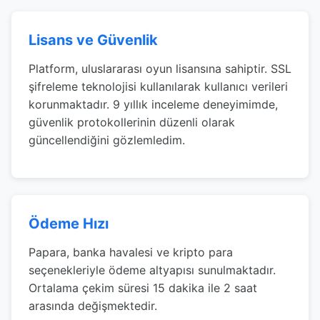
Lisans ve Güvenlik
Platform, uluslararası oyun lisansına sahiptir. SSL
şifreleme teknolojisi kullanılarak kullanıcı verileri
korunmaktadır. 9 yıllık inceleme deneyimimde,
güvenlik protokollerinin düzenli olarak
güncellendiğini gözlemledim.
Ödeme Hızı
Papara, banka havalesi ve kripto para
seçenekleriyle ödeme altyapısı sunulmaktadır.
Ortalama çekim süresi 15 dakika ile 2 saat
arasında değişmektedir.