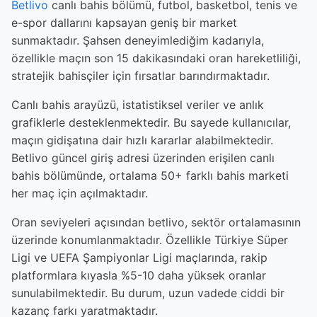
Betlivo
canlı bahis bölümü, futbol, basketbol, tenis ve
e-spor dallarını kapsayan geniş bir market
sunmaktadır. Şahsen deneyimlediğim kadarıyla,
özellikle maçın son 15 dakikasındaki oran hareketliliği,
stratejik bahisçiler için fırsatlar barındırmaktadır.
Canlı bahis arayüzü, istatistiksel veriler ve anlık
grafiklerle desteklenmektedir. Bu sayede kullanıcılar,
maçın gidişatına dair hızlı kararlar alabilmektedir.
Betlivo güncel giriş adresi üzerinden erişilen canlı
bahis bölümünde, ortalama 50+ farklı bahis marketi
her maç için açılmaktadır.
Oran seviyeleri açısından betlivo, sektör ortalamasının
üzerinde konumlanmaktadır. Özellikle Türkiye Süper
Ligi ve UEFA Şampiyonlar Ligi maçlarında, rakip
platformlara kıyasla %5-10 daha yüksek oranlar
sunulabilmektedir. Bu durum, uzun vadede ciddi bir
kazanç farkı yaratmaktadır.