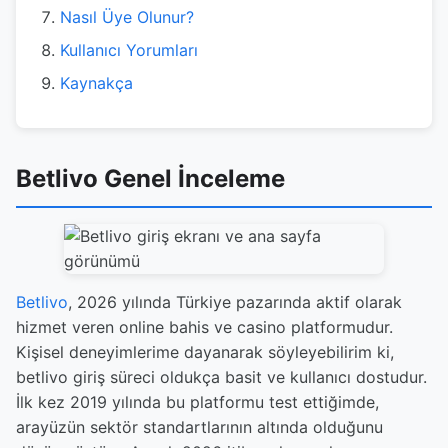
Nasıl Üye Olunur?
Kullanıcı Yorumları
Kaynakça
Betlivo Genel İnceleme
Betlivo
, 2026 yılında Türkiye pazarında aktif olarak
hizmet veren online bahis ve casino platformudur.
Kişisel deneyimlerime dayanarak söyleyebilirim ki,
betlivo giriş süreci oldukça basit ve kullanıcı dostudur.
İlk kez 2019 yılında bu platformu test ettiğimde,
arayüzün sektör standartlarının altında olduğunu