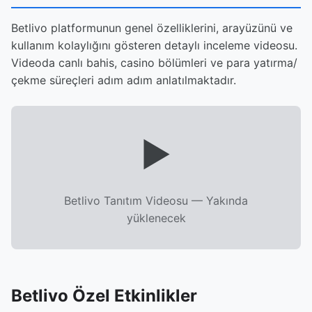
Betlivo platformunun genel özelliklerini, arayüzünü ve
kullanım kolaylığını gösteren detaylı inceleme videosu.
Videoda canlı bahis, casino bölümleri ve para yatırma/
çekme süreçleri adım adım anlatılmaktadır.
▶️
Betlivo Tanıtım Videosu — Yakında
yüklenecek
Betlivo Özel Etkinlikler