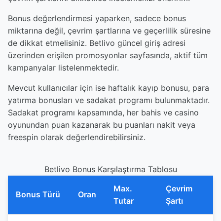
Bonus değerlendirmesi yaparken, sadece bonus
miktarına değil, çevrim şartlarına ve geçerlilik süresine
de dikkat etmelisiniz. Betlivo güncel giriş adresi
üzerinden erişilen promosyonlar sayfasında, aktif tüm
kampanyalar listelenmektedir.
Mevcut kullanıcılar için ise haftalık kayıp bonusu, para
yatırma bonusları ve sadakat programı bulunmaktadır.
Sadakat programı kapsamında, her bahis ve casino
oyunundan puan kazanarak bu puanları nakit veya
freespin olarak değerlendirebilirsiniz.
Betlivo Bonus Karşılaştırma Tablosu
Max.
Çevrim
Bonus Türü
Oran
Tutar
Şartı