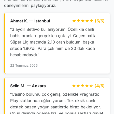
deneyimlerini paylaşıyoruz.
Ahmet K. — İstanbul
★★★★★ (5/5)
"3 aydır Betlivo kullanıyorum. Özellikle canlı
bahis oranları gerçekten çok iyi. Geçen hafta
Süper Lig maçında 2.10 oran buldum, başka
sitede 1.90'dı. Para çekimim de 20 dakikada
hesabımdaydı."
22 Temmuz 2026
Selin M. — Ankara
★★★★☆ (4/5)
"Casino bölümü çok geniş, özellikle Pragmatic
Play slotlarında eğleniyorum. Tek eksik canlı
destek bazen yoğun saatlerde biraz bekletiyor.
Onun dışında ödeme hızı ve bonus şartları gayet