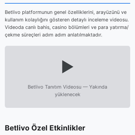
Betlivo platformunun genel özelliklerini, arayüzünü ve
kullanım kolaylığını gösteren detaylı inceleme videosu.
Videoda canlı bahis, casino bölümleri ve para yatırma/
çekme süreçleri adım adım anlatılmaktadır.
▶️
Betlivo Tanıtım Videosu — Yakında
yüklenecek
Betlivo Özel Etkinlikler