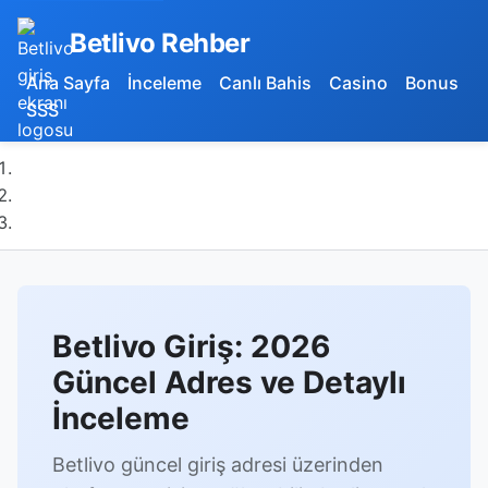
Betlivo Rehber
Ana Sayfa
İnceleme
Canlı Bahis
Casino
Bonus
SSS
Ana Sayfa
İnceleme
Betlivo
Betlivo Giriş: 2026
Güncel Adres ve Detaylı
İnceleme
Betlivo güncel giriş adresi üzerinden