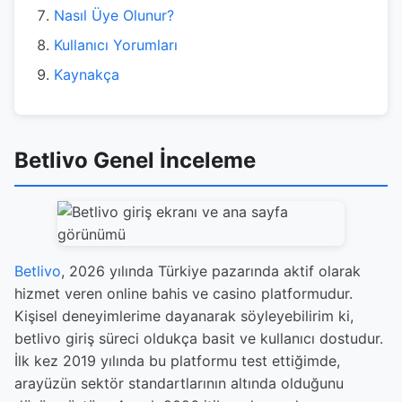
Nasıl Üye Olunur?
Kullanıcı Yorumları
Kaynakça
Betlivo Genel İnceleme
Betlivo
, 2026 yılında Türkiye pazarında aktif olarak
hizmet veren online bahis ve casino platformudur.
Kişisel deneyimlerime dayanarak söyleyebilirim ki,
betlivo giriş süreci oldukça basit ve kullanıcı dostudur.
İlk kez 2019 yılında bu platformu test ettiğimde,
arayüzün sektör standartlarının altında olduğunu