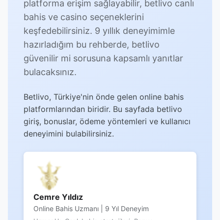
platforma erişim sağlayabilir, betlivo canlı
bahis ve casino seçeneklerini
keşfedebilirsiniz. 9 yıllık deneyimimle
hazırladığım bu rehberde, betlivo
güvenilir mi sorusuna kapsamlı yanıtlar
bulacaksınız.
Betlivo, Türkiye'nin önde gelen online bahis
platformlarından biridir. Bu sayfada betlivo
giriş, bonuslar, ödeme yöntemleri ve kullanıcı
deneyimini bulabilirsiniz.
Cemre Yıldız
Online Bahis Uzmanı | 9 Yıl Deneyim