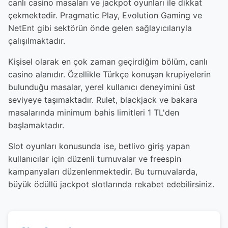
canlı casino masaları ve jackpot oyunları ile dikkat
çekmektedir. Pragmatic Play, Evolution Gaming ve
NetEnt gibi sektörün önde gelen sağlayıcılarıyla
çalışılmaktadır.
Kişisel olarak en çok zaman geçirdiğim bölüm, canlı
casino alanıdır. Özellikle Türkçe konuşan krupiyelerin
bulunduğu masalar, yerel kullanıcı deneyimini üst
seviyeye taşımaktadır. Rulet, blackjack ve bakara
masalarında minimum bahis limitleri 1 TL'den
başlamaktadır.
Slot oyunları konusunda ise, betlivo giriş yapan
kullanıcılar için düzenli turnuvalar ve freespin
kampanyaları düzenlenmektedir. Bu turnuvalarda,
büyük ödüllü jackpot slotlarında rekabet edebilirsiniz.