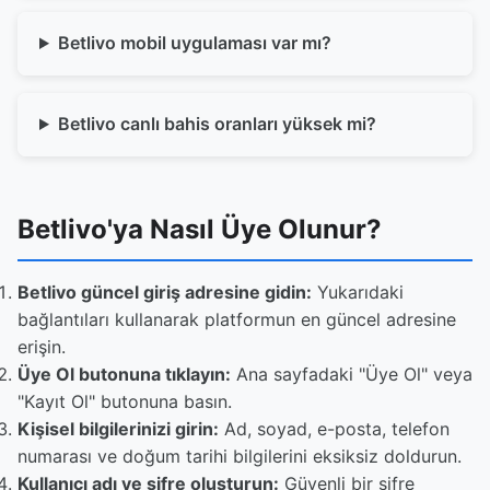
Betlivo mobil uygulaması var mı?
Betlivo canlı bahis oranları yüksek mi?
Betlivo'ya Nasıl Üye Olunur?
Betlivo güncel giriş adresine gidin:
Yukarıdaki
bağlantıları kullanarak platformun en güncel adresine
erişin.
Üye Ol butonuna tıklayın:
Ana sayfadaki "Üye Ol" veya
"Kayıt Ol" butonuna basın.
Kişisel bilgilerinizi girin:
Ad, soyad, e-posta, telefon
numarası ve doğum tarihi bilgilerini eksiksiz doldurun.
Kullanıcı adı ve şifre oluşturun:
Güvenli bir şifre