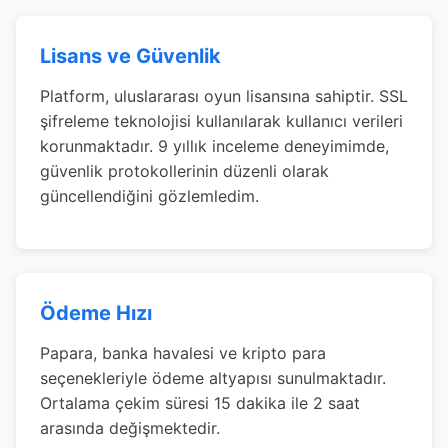
Lisans ve Güvenlik
Platform, uluslararası oyun lisansına sahiptir. SSL
şifreleme teknolojisi kullanılarak kullanıcı verileri
korunmaktadır. 9 yıllık inceleme deneyimimde,
güvenlik protokollerinin düzenli olarak
güncellendiğini gözlemledim.
Ödeme Hızı
Papara, banka havalesi ve kripto para
seçenekleriyle ödeme altyapısı sunulmaktadır.
Ortalama çekim süresi 15 dakika ile 2 saat
arasında değişmektedir.