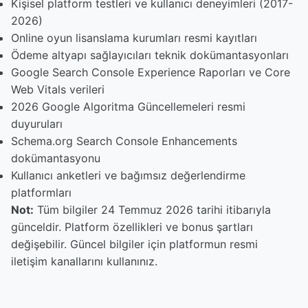
Kişisel platform testleri ve kullanıcı deneyimleri (2017-
2026)
Online oyun lisanslama kurumları resmi kayıtları
Ödeme altyapı sağlayıcıları teknik dokümantasyonları
Google Search Console Experience Raporları ve Core
Web Vitals verileri
2026 Google Algoritma Güncellemeleri resmi
duyuruları
Schema.org Search Console Enhancements
dokümantasyonu
Kullanıcı anketleri ve bağımsız değerlendirme
platformları
Not:
Tüm bilgiler 24 Temmuz 2026 tarihi itibarıyla
günceldir. Platform özellikleri ve bonus şartları
değişebilir. Güncel bilgiler için platformun resmi
iletişim kanallarını kullanınız.