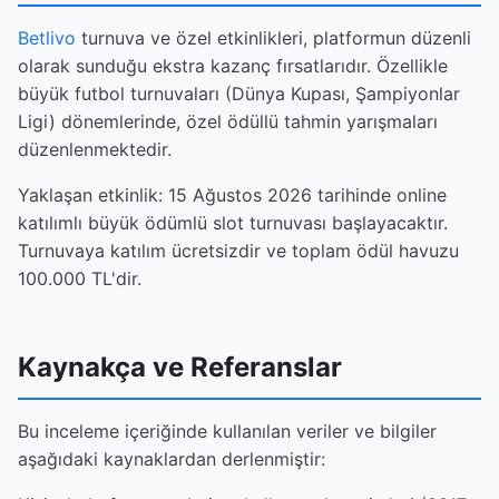
Betlivo
turnuva ve özel etkinlikleri, platformun düzenli
olarak sunduğu ekstra kazanç fırsatlarıdır. Özellikle
büyük futbol turnuvaları (Dünya Kupası, Şampiyonlar
Ligi) dönemlerinde, özel ödüllü tahmin yarışmaları
düzenlenmektedir.
Yaklaşan etkinlik: 15 Ağustos 2026 tarihinde online
katılımlı büyük ödümlü slot turnuvası başlayacaktır.
Turnuvaya katılım ücretsizdir ve toplam ödül havuzu
100.000 TL'dir.
Kaynakça ve Referanslar
Bu inceleme içeriğinde kullanılan veriler ve bilgiler
aşağıdaki kaynaklardan derlenmiştir: