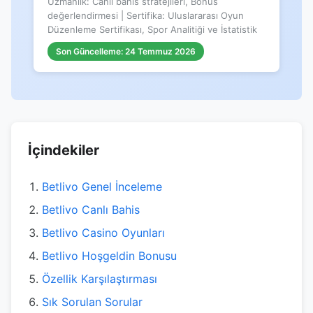
Uzmanlık: Canlı bahis stratejileri, Bonus
değerlendirmesi | Sertifika: Uluslararası Oyun
Düzenleme Sertifikası, Spor Analitiği ve İstatistik
Son Güncelleme: 24 Temmuz 2026
İçindekiler
Betlivo Genel İnceleme
Betlivo Canlı Bahis
Betlivo Casino Oyunları
Betlivo Hoşgeldin Bonusu
Özellik Karşılaştırması
Sık Sorulan Sorular