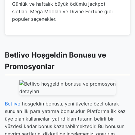
Günlük ve haftalık büyük ödümlü jackpot
slotları. Mega Moolah ve Divine Fortune gibi
popüler seçenekler.
Betlivo Hoşgeldin Bonusu ve
Promosyonlar
Betlivo
hoşgeldin bonusu, yeni üyelere özel olarak
sunulan ilk para yatırma bonusudur. Platforma ilk kez
üye olan kullanıcılar, yatırdıkları tutarın belirli bir
yüzdesi kadar bonus kazanabilmektedir. Bu bonusun
çevrim şartlarını dikkatlice incelemenizi öneririm.