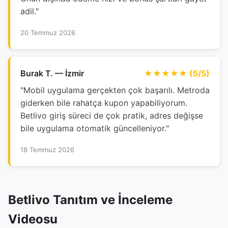
adil."
20 Temmuz 2026
Burak T. — İzmir
★★★★★ (5/5)
"Mobil uygulama gerçekten çok başarılı. Metroda
giderken bile rahatça kupon yapabiliyorum.
Betlivo giriş süreci de çok pratik, adres değişse
bile uygulama otomatik güncelleniyor."
18 Temmuz 2026
Betlivo Tanıtım ve İnceleme
Videosu