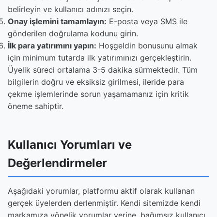
belirleyin ve kullanıcı adınızı seçin.
Onay işlemini tamamlayın:
E-posta veya SMS ile
gönderilen doğrulama kodunu girin.
İlk para yatırımını yapın:
Hoşgeldin bonusunu almak
için minimum tutarda ilk yatırımınızı gerçekleştirin.
Üyelik süreci ortalama 3-5 dakika sürmektedir. Tüm
bilgilerin doğru ve eksiksiz girilmesi, ileride para
çekme işlemlerinde sorun yaşamamanız için kritik
öneme sahiptir.
Kullanıcı Yorumları ve
Değerlendirmeler
Aşağıdaki yorumlar, platformu aktif olarak kullanan
gerçek üyelerden derlenmiştir. Kendi sitemizde kendi
markamıza yönelik yorumlar yerine, bağımsız kullanıcı