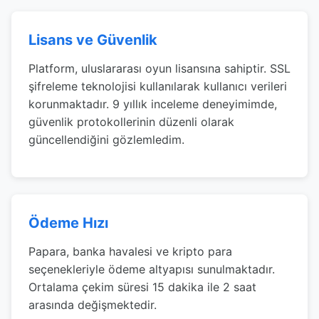
Lisans ve Güvenlik
Platform, uluslararası oyun lisansına sahiptir. SSL
şifreleme teknolojisi kullanılarak kullanıcı verileri
korunmaktadır. 9 yıllık inceleme deneyimimde,
güvenlik protokollerinin düzenli olarak
güncellendiğini gözlemledim.
Ödeme Hızı
Papara, banka havalesi ve kripto para
seçenekleriyle ödeme altyapısı sunulmaktadır.
Ortalama çekim süresi 15 dakika ile 2 saat
arasında değişmektedir.