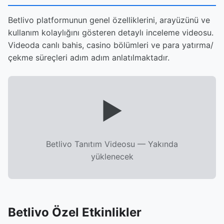
Betlivo platformunun genel özelliklerini, arayüzünü ve
kullanım kolaylığını gösteren detaylı inceleme videosu.
Videoda canlı bahis, casino bölümleri ve para yatırma/
çekme süreçleri adım adım anlatılmaktadır.
▶️
Betlivo Tanıtım Videosu — Yakında
yüklenecek
Betlivo Özel Etkinlikler