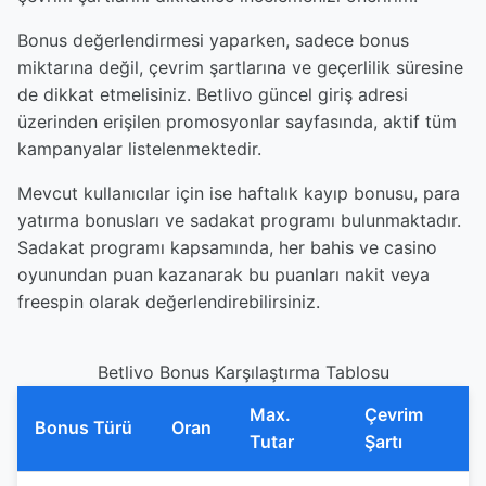
Bonus değerlendirmesi yaparken, sadece bonus
miktarına değil, çevrim şartlarına ve geçerlilik süresine
de dikkat etmelisiniz. Betlivo güncel giriş adresi
üzerinden erişilen promosyonlar sayfasında, aktif tüm
kampanyalar listelenmektedir.
Mevcut kullanıcılar için ise haftalık kayıp bonusu, para
yatırma bonusları ve sadakat programı bulunmaktadır.
Sadakat programı kapsamında, her bahis ve casino
oyunundan puan kazanarak bu puanları nakit veya
freespin olarak değerlendirebilirsiniz.
Betlivo Bonus Karşılaştırma Tablosu
Max.
Çevrim
Bonus Türü
Oran
Tutar
Şartı