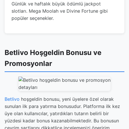
Günlük ve haftalık büyük ödümlü jackpot
slotları. Mega Moolah ve Divine Fortune gibi
popüler seçenekler.
Betlivo Hoşgeldin Bonusu ve
Promosyonlar
Betlivo
hoşgeldin bonusu, yeni üyelere özel olarak
sunulan ilk para yatırma bonusudur. Platforma ilk kez
üye olan kullanıcılar, yatırdıkları tutarın belirli bir
yüzdesi kadar bonus kazanabilmektedir. Bu bonusun
çevrim şartlarını dikkatlice incelemenizi öneririm.