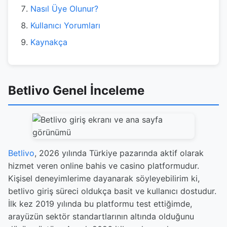
Nasıl Üye Olunur?
Kullanıcı Yorumları
Kaynakça
Betlivo Genel İnceleme
Betlivo
, 2026 yılında Türkiye pazarında aktif olarak
hizmet veren online bahis ve casino platformudur.
Kişisel deneyimlerime dayanarak söyleyebilirim ki,
betlivo giriş süreci oldukça basit ve kullanıcı dostudur.
İlk kez 2019 yılında bu platformu test ettiğimde,
arayüzün sektör standartlarının altında olduğunu