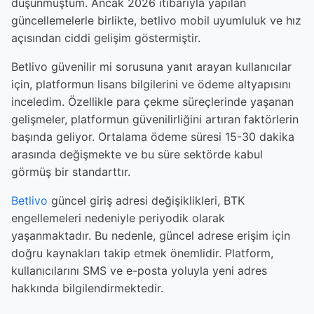
düşünmüştüm. Ancak 2026 itibarıyla yapılan
güncellemelerle birlikte, betlivo mobil uyumluluk ve hız
açısından ciddi gelişim göstermiştir.
Betlivo güvenilir mi sorusuna yanıt arayan kullanıcılar
için, platformun lisans bilgilerini ve ödeme altyapısını
inceledim. Özellikle para çekme süreçlerinde yaşanan
gelişmeler, platformun güvenilirliğini artıran faktörlerin
başında geliyor. Ortalama ödeme süresi 15-30 dakika
arasında değişmekte ve bu süre sektörde kabul
görmüş bir standarttır.
Betlivo
güncel giriş adresi değişiklikleri, BTK
engellemeleri nedeniyle periyodik olarak
yaşanmaktadır. Bu nedenle, güncel adrese erişim için
doğru kaynakları takip etmek önemlidir. Platform,
kullanıcılarını SMS ve e-posta yoluyla yeni adres
hakkında bilgilendirmektedir.