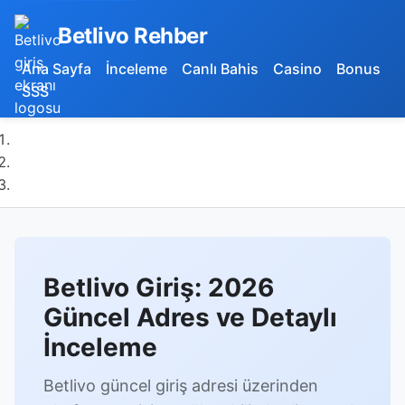
Betlivo Rehber
Ana Sayfa
İnceleme
Canlı Bahis
Casino
Bonus
SSS
Ana Sayfa
İnceleme
Betlivo
Betlivo Giriş: 2026
Güncel Adres ve Detaylı
İnceleme
Betlivo güncel giriş adresi üzerinden