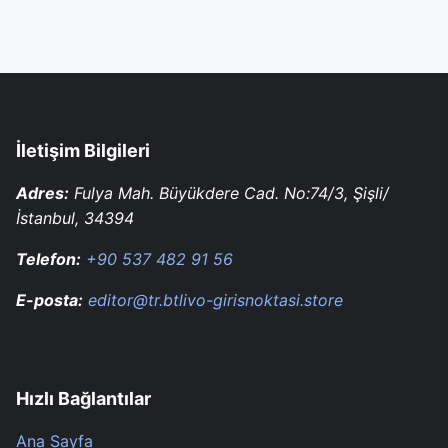
İletişim Bilgileri
Adres:
Fulya Mah. Büyükdere Cad. No:74/3, Şişli/
İstanbul, 34394
Telefon:
+90 537 482 91 56
E-posta:
editor@tr.btlivo-girisnoktasi.store
Hızlı Bağlantılar
Ana Sayfa