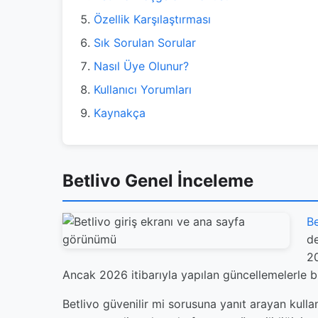
Özellik Karşılaştırması
Sık Sorulan Sorular
Nasıl Üye Olunur?
Kullanıcı Yorumları
Kaynakça
Betlivo Genel İnceleme
Be
de
20
Ancak 2026 itibarıyla yapılan güncellemelerle bi
Betlivo güvenilir mi sorusuna yanıt arayan kullan