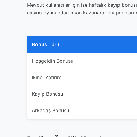
Mevcut kullanıcılar için ise haftalık kayıp bo
casino oyunundan puan kazanarak bu puanları nak
Bonus Türü
Hoşgeldin Bonusu
İkinci Yatırım
Kayıp Bonusu
Arkadaş Bonusu