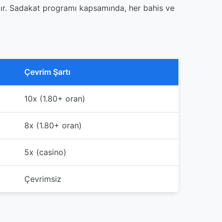
dır. Sadakat programı kapsamında, her bahis ve
Çevrim Şartı
10x (1.80+ oran)
8x (1.80+ oran)
5x (casino)
Çevrimsiz