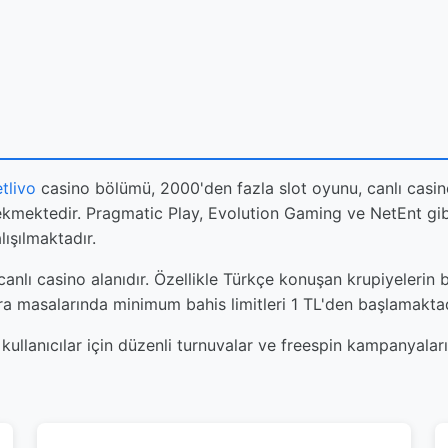
tlivo
casino bölümü, 2000'den fazla slot oyunu, canlı casino
kmektedir. Pragmatic Play, Evolution Gaming ve NetEnt gibi
lışılmaktadır.
nlı casino alanıdır. Özellikle Türkçe konuşan krupiyelerin 
ra masalarında minimum bahis limitleri 1 TL'den başlamaktad
 kullanıcılar için düzenli turnuvalar ve freespin kampanyal