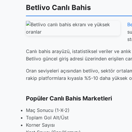
Betlivo Canlı Bahis
Be
su
st
Canlı bahis arayüzü, istatistiksel veriler ve anlı
Betlivo güncel giriş adresi üzerinden erişilen c
Oran seviyeleri açısından betlivo, sektör ortal
rakip platformlara kıyasla %5-10 daha yüksek o
Popüler Canlı Bahis Marketleri
Maç Sonucu (1-X-2)
Toplam Gol Alt/Üst
Korner Sayısı