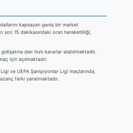
 dallarını kapsayan geniş bir market
 son 15 dakikasındaki oran hareketliliği,
gidişatına dair hızlı kararlar alabilmektedir.
maç için açılmaktadır.
r Ligi ve UEFA Şampiyonlar Ligi maçlarında,
azanç farkı yaratmaktadır.