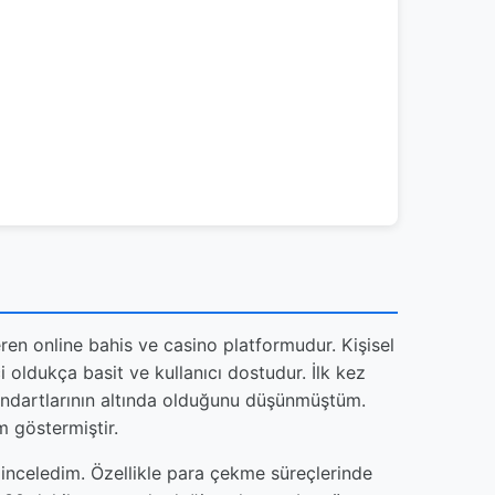
ren online bahis ve casino platformudur. Kişisel
 oldukça basit ve kullanıcı dostudur. İlk kez
andartlarının altında olduğunu düşünmüştüm.
m göstermiştir.
nı inceledim. Özellikle para çekme süreçlerinde