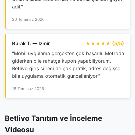
adil."
20 Temmuz 2026
Burak T. — İzmir
★★★★★ (5/5)
"Mobil uygulama gerçekten çok başarılı. Metroda
giderken bile rahatça kupon yapabiliyorum.
Betlivo giriş süreci de çok pratik, adres değişse
bile uygulama otomatik güncelleniyor."
18 Temmuz 2026
Betlivo Tanıtım ve İnceleme
Videosu