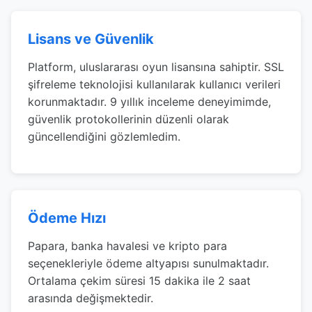
Lisans ve Güvenlik
Platform, uluslararası oyun lisansına sahiptir. SSL
şifreleme teknolojisi kullanılarak kullanıcı verileri
korunmaktadır. 9 yıllık inceleme deneyimimde,
güvenlik protokollerinin düzenli olarak
güncellendiğini gözlemledim.
Ödeme Hızı
Papara, banka havalesi ve kripto para
seçenekleriyle ödeme altyapısı sunulmaktadır.
Ortalama çekim süresi 15 dakika ile 2 saat
arasında değişmektedir.