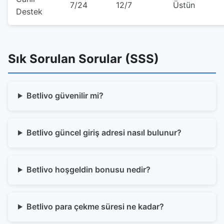
7/24
12/7
Üstün
Destek
Sık Sorulan Sorular (SSS)
Betlivo güvenilir mi?
Betlivo güncel giriş adresi nasıl bulunur?
Betlivo hoşgeldin bonusu nedir?
Betlivo para çekme süresi ne kadar?