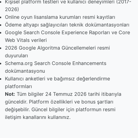
Kişisel platform testleri ve kullanıcı deneyimleri (2017-
2026)
Online oyun lisanslama kurumları resmi kayıtları
Ödeme altyapı sağlayıcıları teknik dokümantasyonları
Google Search Console Experience Raporları ve Core
Web Vitals verileri
2026 Google Algoritma Güncellemeleri resmi
duyuruları
Schema.org Search Console Enhancements
dokümantasyonu
Kullanıcı anketleri ve bağımsız değerlendirme
platformları
Not:
Tüm bilgiler 24 Temmuz 2026 tarihi itibarıyla
günceldir. Platform özellikleri ve bonus şartları
değişebilir. Güncel bilgiler için platformun resmi
iletişim kanallarını kullanınız.