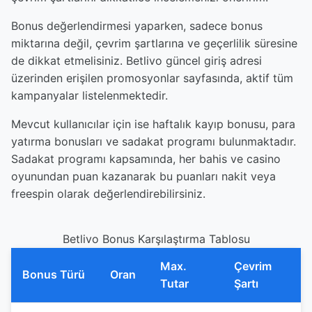
Bonus değerlendirmesi yaparken, sadece bonus
miktarına değil, çevrim şartlarına ve geçerlilik süresine
de dikkat etmelisiniz. Betlivo güncel giriş adresi
üzerinden erişilen promosyonlar sayfasında, aktif tüm
kampanyalar listelenmektedir.
Mevcut kullanıcılar için ise haftalık kayıp bonusu, para
yatırma bonusları ve sadakat programı bulunmaktadır.
Sadakat programı kapsamında, her bahis ve casino
oyunundan puan kazanarak bu puanları nakit veya
freespin olarak değerlendirebilirsiniz.
Betlivo Bonus Karşılaştırma Tablosu
Max.
Çevrim
Bonus Türü
Oran
Tutar
Şartı