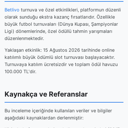
Betlivo
turnuva ve özel etkinlikleri, platformun düzenli
olarak sunduğu ekstra kazanç fırsatlarıdır. Özellikle
büyük futbol turnuvaları (Dünya Kupası, Şampiyonlar
Ligi) dönemlerinde, özel ödüllü tahmin yarışmaları
düzenlenmektedir.
Yaklaşan etkinlik: 15 Ağustos 2026 tarihinde online
katılımlı büyük ödümlü slot turnuvası başlayacaktır.
Turnuvaya katılım ücretsizdir ve toplam ödül havuzu
100.000 TL'dir.
Kaynakça ve Referanslar
Bu inceleme içeriğinde kullanılan veriler ve bilgiler
aşağıdaki kaynaklardan derlenmiştir: