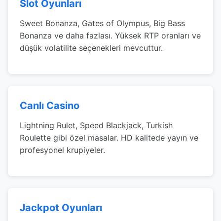
Slot Oyunları
Sweet Bonanza, Gates of Olympus, Big Bass
Bonanza ve daha fazlası. Yüksek RTP oranları ve
düşük volatilite seçenekleri mevcuttur.
Canlı Casino
Lightning Rulet, Speed Blackjack, Turkish
Roulette gibi özel masalar. HD kalitede yayın ve
profesyonel krupiyeler.
Jackpot Oyunları