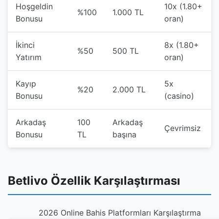
Hoşgeldin
10x (1.80+
%100
1.000 TL
Bonusu
oran)
İkinci
8x (1.80+
%50
500 TL
Yatırım
oran)
Kayıp
5x
%20
2.000 TL
Bonusu
(casino)
Arkadaş
100
Arkadaş
Çevrimsiz
Bonusu
TL
başına
Betlivo Özellik Karşılaştırması
2026 Online Bahis Platformları Karşılaştırma