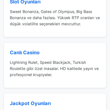
Slot Oyunları
Sweet Bonanza, Gates of Olympus, Big Bass
Bonanza ve daha fazlası. Yüksek RTP oranları ve
düşük volatilite seçenekleri mevcuttur.
Canlı Casino
Lightning Rulet, Speed Blackjack, Turkish
Roulette gibi özel masalar. HD kalitede yayın ve
profesyonel krupiyeler.
Jackpot Oyunları