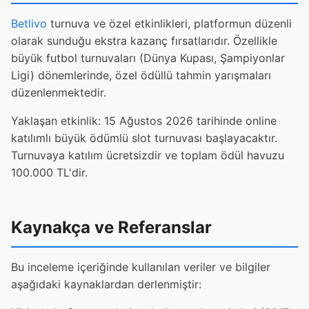
Betlivo
turnuva ve özel etkinlikleri, platformun düzenli
olarak sunduğu ekstra kazanç fırsatlarıdır. Özellikle
büyük futbol turnuvaları (Dünya Kupası, Şampiyonlar
Ligi) dönemlerinde, özel ödüllü tahmin yarışmaları
düzenlenmektedir.
Yaklaşan etkinlik: 15 Ağustos 2026 tarihinde online
katılımlı büyük ödümlü slot turnuvası başlayacaktır.
Turnuvaya katılım ücretsizdir ve toplam ödül havuzu
100.000 TL'dir.
Kaynakça ve Referanslar
Bu inceleme içeriğinde kullanılan veriler ve bilgiler
aşağıdaki kaynaklardan derlenmiştir: