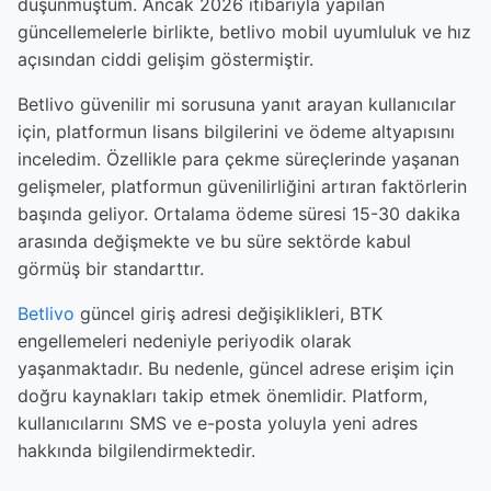
düşünmüştüm. Ancak 2026 itibarıyla yapılan
güncellemelerle birlikte, betlivo mobil uyumluluk ve hız
açısından ciddi gelişim göstermiştir.
Betlivo güvenilir mi sorusuna yanıt arayan kullanıcılar
için, platformun lisans bilgilerini ve ödeme altyapısını
inceledim. Özellikle para çekme süreçlerinde yaşanan
gelişmeler, platformun güvenilirliğini artıran faktörlerin
başında geliyor. Ortalama ödeme süresi 15-30 dakika
arasında değişmekte ve bu süre sektörde kabul
görmüş bir standarttır.
Betlivo
güncel giriş adresi değişiklikleri, BTK
engellemeleri nedeniyle periyodik olarak
yaşanmaktadır. Bu nedenle, güncel adrese erişim için
doğru kaynakları takip etmek önemlidir. Platform,
kullanıcılarını SMS ve e-posta yoluyla yeni adres
hakkında bilgilendirmektedir.