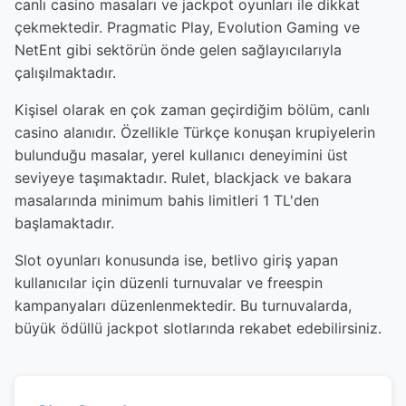
canlı casino masaları ve jackpot oyunları ile dikkat
çekmektedir. Pragmatic Play, Evolution Gaming ve
NetEnt gibi sektörün önde gelen sağlayıcılarıyla
çalışılmaktadır.
Kişisel olarak en çok zaman geçirdiğim bölüm, canlı
casino alanıdır. Özellikle Türkçe konuşan krupiyelerin
bulunduğu masalar, yerel kullanıcı deneyimini üst
seviyeye taşımaktadır. Rulet, blackjack ve bakara
masalarında minimum bahis limitleri 1 TL'den
başlamaktadır.
Slot oyunları konusunda ise, betlivo giriş yapan
kullanıcılar için düzenli turnuvalar ve freespin
kampanyaları düzenlenmektedir. Bu turnuvalarda,
büyük ödüllü jackpot slotlarında rekabet edebilirsiniz.