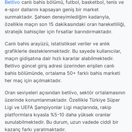
Betlivo
canlı bahis bölümü, futbol, basketbol, tenis ve
e-spor dallarını kapsayan geniş bir market
sunmaktadır. Şahsen deneyimlediğim kadarıyla,
özellikle maçın son 15 dakikasındaki oran hareketliliği,
stratejik bahisçiler için fırsatlar barındırmaktadır.
Canlı bahis arayüzü, istatistiksel veriler ve anlık
grafiklerle desteklenmektedir. Bu sayede kullanıcılar,
maçın gidişatına dair hızlı kararlar alabilmektedir.
Betlivo güncel giriş adresi üzerinden erişilen canlı
bahis bölümünde, ortalama 50+ farklı bahis marketi
her maç için açılmaktadır.
Oran seviyeleri açısından betlivo, sektör ortalamasının
üzerinde konumlanmaktadır. Özellikle Türkiye Süper
Ligi ve UEFA Şampiyonlar Ligi maçlarında, rakip
platformlara kıyasla %5-10 daha yüksek oranlar
sunulabilmektedir. Bu durum, uzun vadede ciddi bir
kazanç farkı yaratmaktadır.