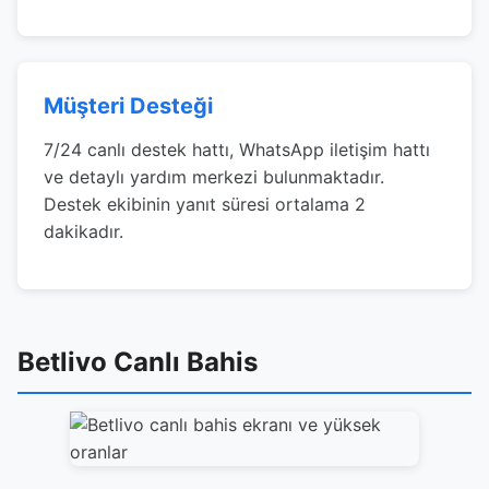
Müşteri Desteği
7/24 canlı destek hattı, WhatsApp iletişim hattı
ve detaylı yardım merkezi bulunmaktadır.
Destek ekibinin yanıt süresi ortalama 2
dakikadır.
Betlivo Canlı Bahis