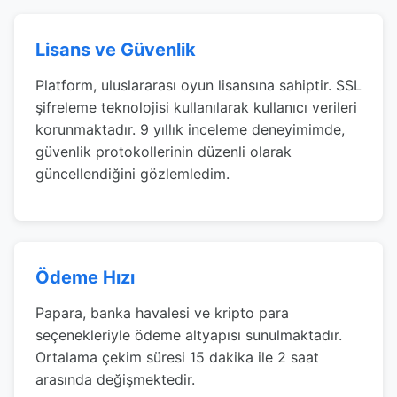
Lisans ve Güvenlik
Platform, uluslararası oyun lisansına sahiptir. SSL
şifreleme teknolojisi kullanılarak kullanıcı verileri
korunmaktadır. 9 yıllık inceleme deneyimimde,
güvenlik protokollerinin düzenli olarak
güncellendiğini gözlemledim.
Ödeme Hızı
Papara, banka havalesi ve kripto para
seçenekleriyle ödeme altyapısı sunulmaktadır.
Ortalama çekim süresi 15 dakika ile 2 saat
arasında değişmektedir.