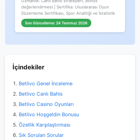
Uzmanlık: Canlı bahis stratejileri, Bonus
değerlendirmesi | Sertifika: Uluslararası Oyun
Düzenleme Sertifikası, Spor Analitiği ve İstatistik
Son Güncelleme: 24 Temmuz 2026
İçindekiler
Betlivo Genel İnceleme
Betlivo Canlı Bahis
Betlivo Casino Oyunları
Betlivo Hoşgeldin Bonusu
Özellik Karşılaştırması
Sık Sorulan Sorular