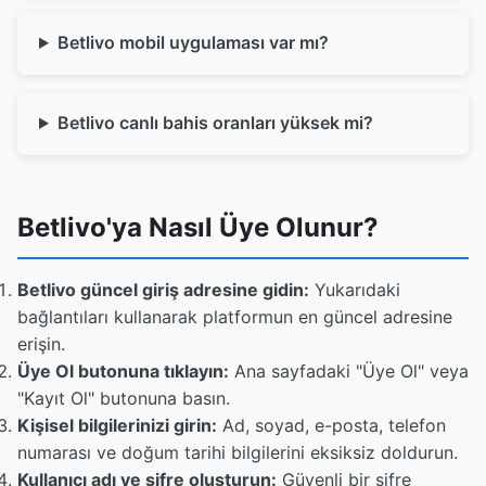
Betlivo mobil uygulaması var mı?
Betlivo canlı bahis oranları yüksek mi?
Betlivo'ya Nasıl Üye Olunur?
Betlivo güncel giriş adresine gidin:
Yukarıdaki
bağlantıları kullanarak platformun en güncel adresine
erişin.
Üye Ol butonuna tıklayın:
Ana sayfadaki "Üye Ol" veya
"Kayıt Ol" butonuna basın.
Kişisel bilgilerinizi girin:
Ad, soyad, e-posta, telefon
numarası ve doğum tarihi bilgilerini eksiksiz doldurun.
Kullanıcı adı ve şifre oluşturun:
Güvenli bir şifre