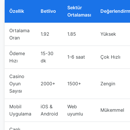
Sektür
Özellik
Betlivo
Değerlendir
Ortalaması
Ortalama
1.92
1.85
Yüksek
Oran
Ödeme
15-30
1-6 saat
Çok Hızlı
Hızı
dk
Casino
Oyun
2000+
1500+
Zengin
Sayısı
Mobil
iOS &
Web
Mükemmel
Uygulama
Android
uyumlu
Canlı