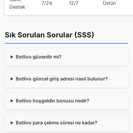
7/24
12/7
Üstün
Destek
Sık Sorulan Sorular (SSS)
Betlivo güvenilir mi?
Betlivo güncel giriş adresi nasıl bulunur?
Betlivo hoşgeldin bonusu nedir?
Betlivo para çekme süresi ne kadar?