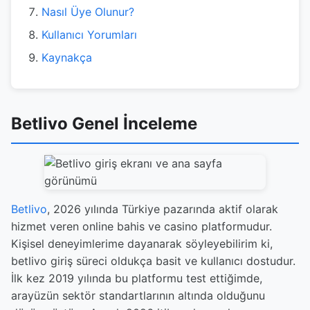
Nasıl Üye Olunur?
Kullanıcı Yorumları
Kaynakça
Betlivo Genel İnceleme
Betlivo
, 2026 yılında Türkiye pazarında aktif olarak
hizmet veren online bahis ve casino platformudur.
Kişisel deneyimlerime dayanarak söyleyebilirim ki,
betlivo giriş süreci oldukça basit ve kullanıcı dostudur.
İlk kez 2019 yılında bu platformu test ettiğimde,
arayüzün sektör standartlarının altında olduğunu