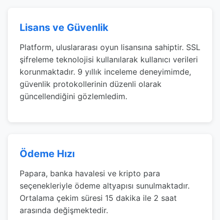
Lisans ve Güvenlik
Platform, uluslararası oyun lisansına sahiptir. SSL
şifreleme teknolojisi kullanılarak kullanıcı verileri
korunmaktadır. 9 yıllık inceleme deneyimimde,
güvenlik protokollerinin düzenli olarak
güncellendiğini gözlemledim.
Ödeme Hızı
Papara, banka havalesi ve kripto para
seçenekleriyle ödeme altyapısı sunulmaktadır.
Ortalama çekim süresi 15 dakika ile 2 saat
arasında değişmektedir.