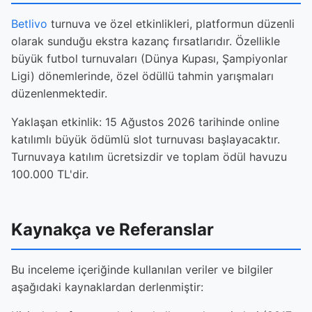
Betlivo
turnuva ve özel etkinlikleri, platformun düzenli
olarak sunduğu ekstra kazanç fırsatlarıdır. Özellikle
büyük futbol turnuvaları (Dünya Kupası, Şampiyonlar
Ligi) dönemlerinde, özel ödüllü tahmin yarışmaları
düzenlenmektedir.
Yaklaşan etkinlik: 15 Ağustos 2026 tarihinde online
katılımlı büyük ödümlü slot turnuvası başlayacaktır.
Turnuvaya katılım ücretsizdir ve toplam ödül havuzu
100.000 TL'dir.
Kaynakça ve Referanslar
Bu inceleme içeriğinde kullanılan veriler ve bilgiler
aşağıdaki kaynaklardan derlenmiştir: