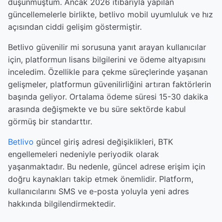
düşünmüştüm. Ancak 2026 itibarıyla yapılan
güncellemelerle birlikte, betlivo mobil uyumluluk ve hız
açısından ciddi gelişim göstermiştir.
Betlivo güvenilir mi sorusuna yanıt arayan kullanıcılar
için, platformun lisans bilgilerini ve ödeme altyapısını
inceledim. Özellikle para çekme süreçlerinde yaşanan
gelişmeler, platformun güvenilirliğini artıran faktörlerin
başında geliyor. Ortalama ödeme süresi 15-30 dakika
arasında değişmekte ve bu süre sektörde kabul
görmüş bir standarttır.
Betlivo
güncel giriş adresi değişiklikleri, BTK
engellemeleri nedeniyle periyodik olarak
yaşanmaktadır. Bu nedenle, güncel adrese erişim için
doğru kaynakları takip etmek önemlidir. Platform,
kullanıcılarını SMS ve e-posta yoluyla yeni adres
hakkında bilgilendirmektedir.