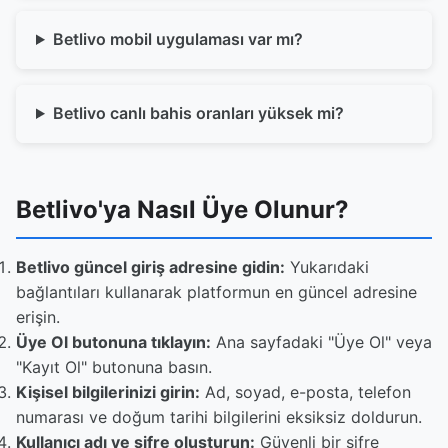
Betlivo mobil uygulaması var mı?
Betlivo canlı bahis oranları yüksek mi?
Betlivo'ya Nasıl Üye Olunur?
Betlivo güncel giriş adresine gidin:
Yukarıdaki
bağlantıları kullanarak platformun en güncel adresine
erişin.
Üye Ol butonuna tıklayın:
Ana sayfadaki "Üye Ol" veya
"Kayıt Ol" butonuna basın.
Kişisel bilgilerinizi girin:
Ad, soyad, e-posta, telefon
numarası ve doğum tarihi bilgilerini eksiksiz doldurun.
Kullanıcı adı ve şifre oluşturun:
Güvenli bir şifre