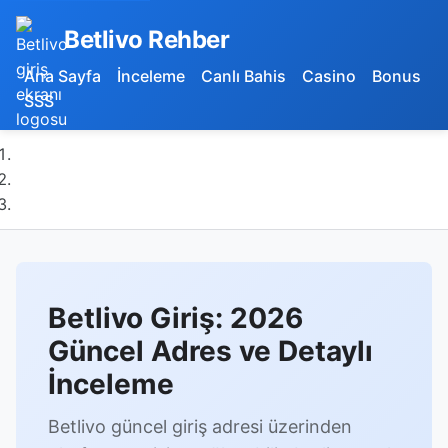
Betlivo Rehber
Ana Sayfa
İnceleme
Canlı Bahis
Casino
Bonus
SSS
Ana Sayfa
İnceleme
Betlivo
Betlivo Giriş: 2026
Güncel Adres ve Detaylı
İnceleme
Betlivo güncel giriş adresi üzerinden