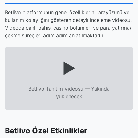
Betlivo platformunun genel özelliklerini, arayüzünü ve
kullanım kolaylığını gösteren detaylı inceleme videosu.
Videoda canlı bahis, casino bölümleri ve para yatırma/
çekme süreçleri adım adım anlatılmaktadır.
▶️
Betlivo Tanıtım Videosu — Yakında
yüklenecek
Betlivo Özel Etkinlikler