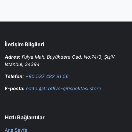
İletişim Bilgileri
Adres:
Fulya Mah. Büyükdere Cad. No:74/3, Şişli/
İstanbul, 34394
Telefon:
+90 537 482 91 56
E-posta:
editor@tr.btlivo-girisnoktasi.store
Hızlı Bağlantılar
Ana Sayfa