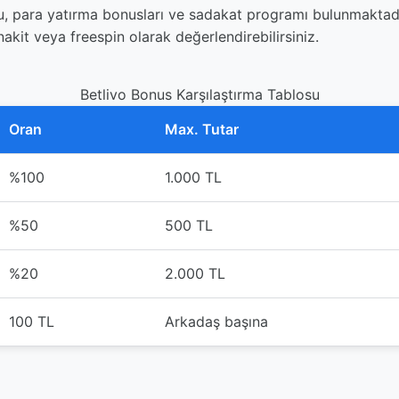
nusu, para yatırma bonusları ve sadakat programı bulunmakta
it veya freespin olarak değerlendirebilirsiniz.
Betlivo Bonus Karşılaştırma Tablosu
Oran
Max. Tutar
%100
1.000 TL
%50
500 TL
%20
2.000 TL
100 TL
Arkadaş başına