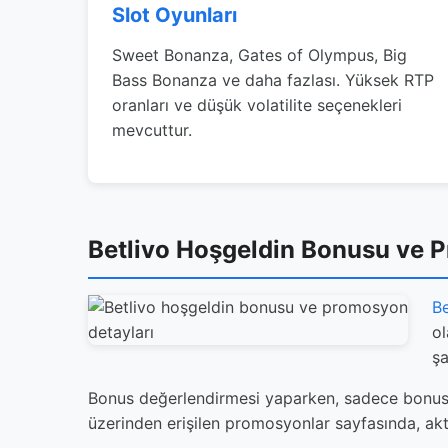
Slot Oyunları
Sweet Bonanza, Gates of Olympus, Big
Bass Bonanza ve daha fazlası. Yüksek RTP
oranları ve düşük volatilite seçenekleri
mevcuttur.
Betlivo Hoşgeldin Bonusu ve 
Be
ol
şa
Bonus değerlendirmesi yaparken, sadece bonus mik
üzerinden erişilen promosyonlar sayfasında, akt