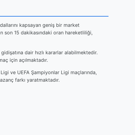
 dallarını kapsayan geniş bir market
 son 15 dakikasındaki oran hareketliliği,
gidişatına dair hızlı kararlar alabilmektedir.
maç için açılmaktadır.
r Ligi ve UEFA Şampiyonlar Ligi maçlarında,
azanç farkı yaratmaktadır.