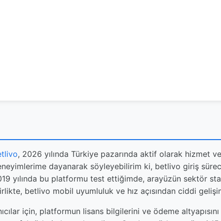
tlivo
, 2026 yılında Türkiye pazarında aktif olarak hizmet ve
neyimlerime dayanarak söyleyebilirim ki, betlivo giriş süreci
19 yılında bu platformu test ettiğimde, arayüzün sektör st
rlikte, betlivo mobil uyumluluk ve hız açısından ciddi gelişi
ıcılar için, platformun lisans bilgilerini ve ödeme altyapısı