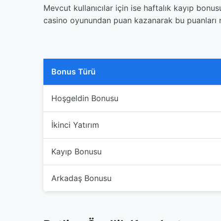
Mevcut kullanıcılar için ise haftalık kayıp bo
casino oyunundan puan kazanarak bu puanları nak
Bonus Türü
Hoşgeldin Bonusu
İkinci Yatırım
Kayıp Bonusu
Arkadaş Bonusu