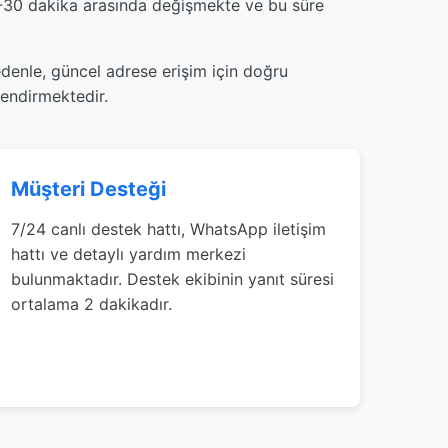
15-30 dakika arasında değişmekte ve bu süre
edenle, güncel adrese erişim için doğru
lendirmektedir.
Müşteri Desteği
7/24 canlı destek hattı, WhatsApp iletişim
hattı ve detaylı yardım merkezi
bulunmaktadır. Destek ekibinin yanıt süresi
ortalama 2 dakikadır.