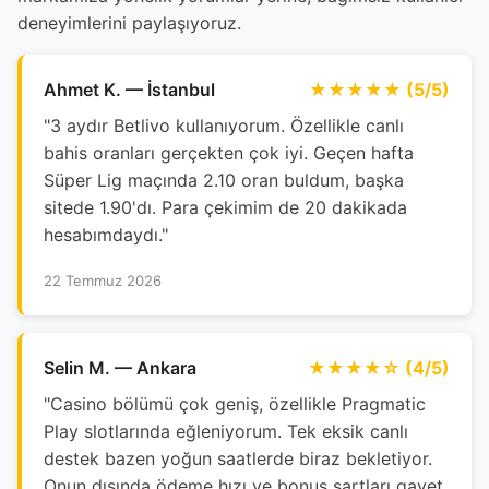
deneyimlerini paylaşıyoruz.
Ahmet K. — İstanbul
★★★★★ (5/5)
"3 aydır Betlivo kullanıyorum. Özellikle canlı
bahis oranları gerçekten çok iyi. Geçen hafta
Süper Lig maçında 2.10 oran buldum, başka
sitede 1.90'dı. Para çekimim de 20 dakikada
hesabımdaydı."
22 Temmuz 2026
Selin M. — Ankara
★★★★☆ (4/5)
"Casino bölümü çok geniş, özellikle Pragmatic
Play slotlarında eğleniyorum. Tek eksik canlı
destek bazen yoğun saatlerde biraz bekletiyor.
Onun dışında ödeme hızı ve bonus şartları gayet