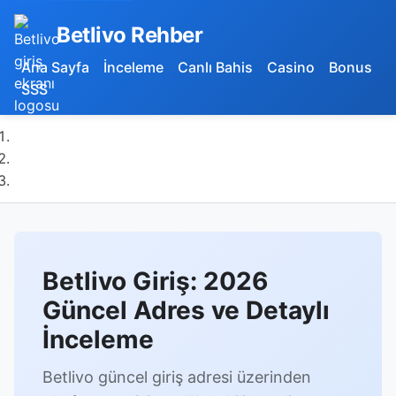
Betlivo Rehber
Ana Sayfa
İnceleme
Canlı Bahis
Casino
Bonus
SSS
Ana Sayfa
İnceleme
Betlivo
Betlivo Giriş: 2026
Güncel Adres ve Detaylı
İnceleme
Betlivo güncel giriş adresi üzerinden