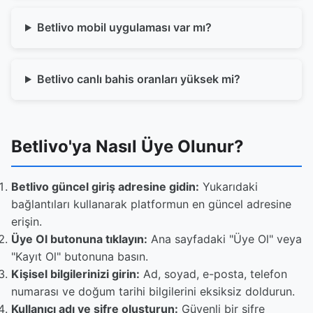
Betlivo mobil uygulaması var mı?
Betlivo canlı bahis oranları yüksek mi?
Betlivo'ya Nasıl Üye Olunur?
Betlivo güncel giriş adresine gidin:
Yukarıdaki
bağlantıları kullanarak platformun en güncel adresine
erişin.
Üye Ol butonuna tıklayın:
Ana sayfadaki "Üye Ol" veya
"Kayıt Ol" butonuna basın.
Kişisel bilgilerinizi girin:
Ad, soyad, e-posta, telefon
numarası ve doğum tarihi bilgilerini eksiksiz doldurun.
Kullanıcı adı ve şifre oluşturun:
Güvenli bir şifre