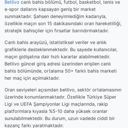
Betlivo
canlı bahis bölümü, futbol, basketbol, tenis ve
e-spor dallarını kapsayan geniş bir market
sunmaktadır. Şahsen deneyimlediğim kadarıyla,
özellikle maçın son 15 dakikasındaki oran hareketliliği,
stratejik bahisçiler için fırsatlar barındırmaktadır.
Canlı bahis arayüzü, istatistiksel veriler ve anlık
grafiklerle desteklenmektedir. Bu sayede kullanıcılar,
maçın gidişatına dair hızlı kararlar alabilmektedir.
Betlivo güncel giriş adresi üzerinden erişilen canlı
bahis bölümünde, ortalama 50+ farklı bahis marketi
her maç için açılmaktadır.
Oran seviyeleri açısından betlivo, sektör ortalamasının
üzerinde konumlanmaktadır. Özellikle Türkiye Süper
Ligi ve UEFA Şampiyonlar Ligi maçlarında, rakip
platformlara kıyasla %5-10 daha yüksek oranlar
sunulabilmektedir. Bu durum, uzun vadede ciddi bir
kazanç farkı yaratmaktadır.