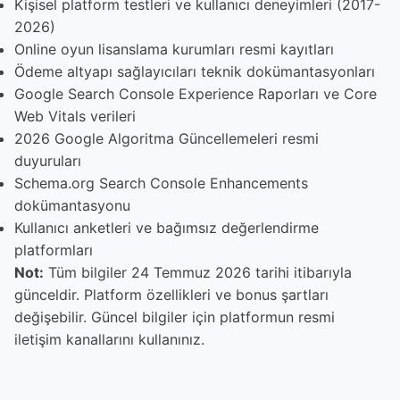
Kişisel platform testleri ve kullanıcı deneyimleri (2017-
2026)
Online oyun lisanslama kurumları resmi kayıtları
Ödeme altyapı sağlayıcıları teknik dokümantasyonları
Google Search Console Experience Raporları ve Core
Web Vitals verileri
2026 Google Algoritma Güncellemeleri resmi
duyuruları
Schema.org Search Console Enhancements
dokümantasyonu
Kullanıcı anketleri ve bağımsız değerlendirme
platformları
Not:
Tüm bilgiler 24 Temmuz 2026 tarihi itibarıyla
günceldir. Platform özellikleri ve bonus şartları
değişebilir. Güncel bilgiler için platformun resmi
iletişim kanallarını kullanınız.