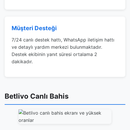
Müşteri Desteği
7/24 canlı destek hattı, WhatsApp iletişim hattı
ve detaylı yardım merkezi bulunmaktadır.
Destek ekibinin yanıt süresi ortalama 2
dakikadır.
Betlivo Canlı Bahis