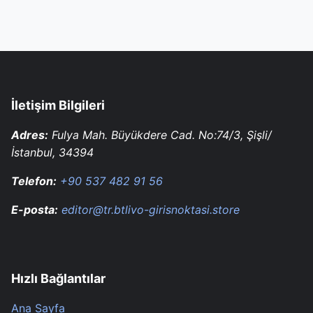
İletişim Bilgileri
Adres:
Fulya Mah. Büyükdere Cad. No:74/3, Şişli/
İstanbul, 34394
Telefon:
+90 537 482 91 56
E-posta:
editor@tr.btlivo-girisnoktasi.store
Hızlı Bağlantılar
Ana Sayfa