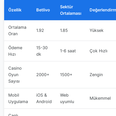
Sektür
Özellik
Betlivo
Değerlendir
Ortalaması
Ortalama
1.92
1.85
Yüksek
Oran
Ödeme
15-30
1-6 saat
Çok Hızlı
Hızı
dk
Casino
Oyun
2000+
1500+
Zengin
Sayısı
Mobil
iOS &
Web
Mükemmel
Uygulama
Android
uyumlu
Canlı