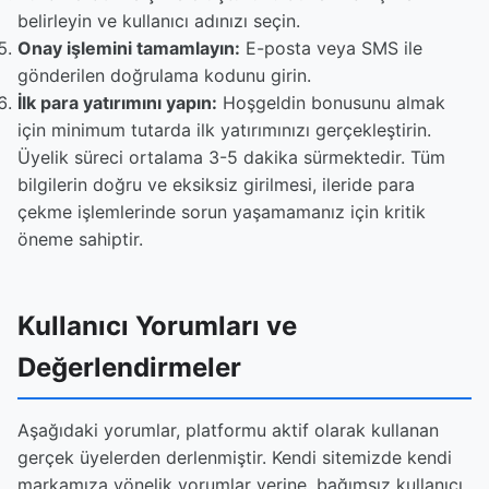
belirleyin ve kullanıcı adınızı seçin.
Onay işlemini tamamlayın:
E-posta veya SMS ile
gönderilen doğrulama kodunu girin.
İlk para yatırımını yapın:
Hoşgeldin bonusunu almak
için minimum tutarda ilk yatırımınızı gerçekleştirin.
Üyelik süreci ortalama 3-5 dakika sürmektedir. Tüm
bilgilerin doğru ve eksiksiz girilmesi, ileride para
çekme işlemlerinde sorun yaşamamanız için kritik
öneme sahiptir.
Kullanıcı Yorumları ve
Değerlendirmeler
Aşağıdaki yorumlar, platformu aktif olarak kullanan
gerçek üyelerden derlenmiştir. Kendi sitemizde kendi
markamıza yönelik yorumlar yerine, bağımsız kullanıcı