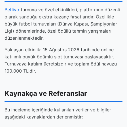
Betlivo
turnuva ve özel etkinlikleri, platformun düzenli
olarak sunduğu ekstra kazanç fırsatlarıdır. Özellikle
büyük futbol turnuvaları (Dünya Kupası, Şampiyonlar
Ligi) dönemlerinde, özel ödüllü tahmin yarışmaları
düzenlenmektedir.
Yaklaşan etkinlik: 15 Ağustos 2026 tarihinde online
katılımlı büyük ödümlü slot turnuvası başlayacaktır.
Turnuvaya katılım ücretsizdir ve toplam ödül havuzu
100.000 TL'dir.
Kaynakça ve Referanslar
Bu inceleme içeriğinde kullanılan veriler ve bilgiler
aşağıdaki kaynaklardan derlenmiştir: