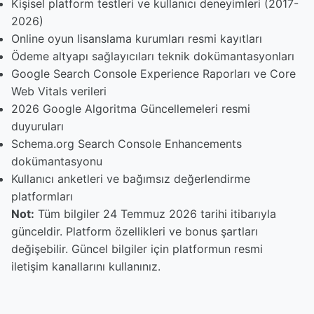
Kişisel platform testleri ve kullanıcı deneyimleri (2017-
2026)
Online oyun lisanslama kurumları resmi kayıtları
Ödeme altyapı sağlayıcıları teknik dokümantasyonları
Google Search Console Experience Raporları ve Core
Web Vitals verileri
2026 Google Algoritma Güncellemeleri resmi
duyuruları
Schema.org Search Console Enhancements
dokümantasyonu
Kullanıcı anketleri ve bağımsız değerlendirme
platformları
Not:
Tüm bilgiler 24 Temmuz 2026 tarihi itibarıyla
günceldir. Platform özellikleri ve bonus şartları
değişebilir. Güncel bilgiler için platformun resmi
iletişim kanallarını kullanınız.