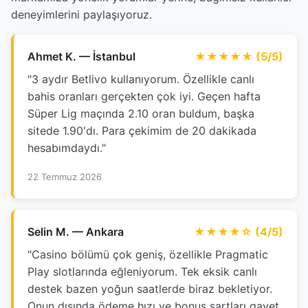
deneyimlerini paylaşıyoruz.
Ahmet K. — İstanbul
★★★★★ (5/5)
"3 aydır Betlivo kullanıyorum. Özellikle canlı
bahis oranları gerçekten çok iyi. Geçen hafta
Süper Lig maçında 2.10 oran buldum, başka
sitede 1.90'dı. Para çekimim de 20 dakikada
hesabımdaydı."
22 Temmuz 2026
Selin M. — Ankara
★★★★☆ (4/5)
"Casino bölümü çok geniş, özellikle Pragmatic
Play slotlarında eğleniyorum. Tek eksik canlı
destek bazen yoğun saatlerde biraz bekletiyor.
Onun dışında ödeme hızı ve bonus şartları gayet