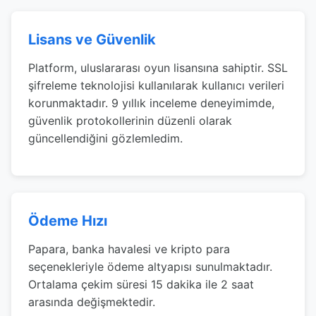
Lisans ve Güvenlik
Platform, uluslararası oyun lisansına sahiptir. SSL
şifreleme teknolojisi kullanılarak kullanıcı verileri
korunmaktadır. 9 yıllık inceleme deneyimimde,
güvenlik protokollerinin düzenli olarak
güncellendiğini gözlemledim.
Ödeme Hızı
Papara, banka havalesi ve kripto para
seçenekleriyle ödeme altyapısı sunulmaktadır.
Ortalama çekim süresi 15 dakika ile 2 saat
arasında değişmektedir.