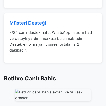
Müşteri Desteği
7/24 canlı destek hattı, WhatsApp iletişim hattı
ve detaylı yardım merkezi bulunmaktadır.
Destek ekibinin yanıt süresi ortalama 2
dakikadır.
Betlivo Canlı Bahis