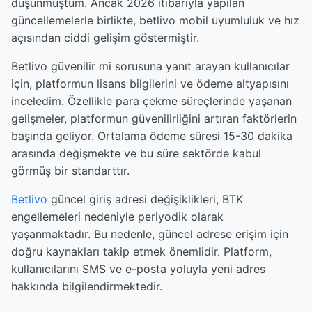
düşünmüştüm. Ancak 2026 itibarıyla yapılan
güncellemelerle birlikte, betlivo mobil uyumluluk ve hız
açısından ciddi gelişim göstermiştir.
Betlivo güvenilir mi sorusuna yanıt arayan kullanıcılar
için, platformun lisans bilgilerini ve ödeme altyapısını
inceledim. Özellikle para çekme süreçlerinde yaşanan
gelişmeler, platformun güvenilirliğini artıran faktörlerin
başında geliyor. Ortalama ödeme süresi 15-30 dakika
arasında değişmekte ve bu süre sektörde kabul
görmüş bir standarttır.
Betlivo
güncel giriş adresi değişiklikleri, BTK
engellemeleri nedeniyle periyodik olarak
yaşanmaktadır. Bu nedenle, güncel adrese erişim için
doğru kaynakları takip etmek önemlidir. Platform,
kullanıcılarını SMS ve e-posta yoluyla yeni adres
hakkında bilgilendirmektedir.