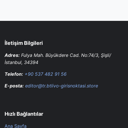
İletişim Bilgileri
Adres:
Fulya Mah. Büyükdere Cad. No:74/3, Şişli/
İstanbul, 34394
Telefon:
+90 537 482 91 56
E-posta:
editor@tr.btlivo-girisnoktasi.store
Hızlı Bağlantılar
Ana Sayfa