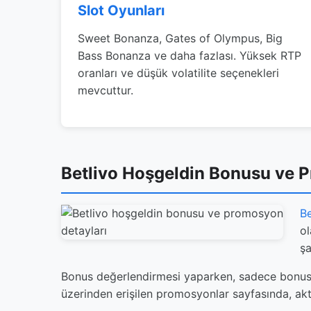
Slot Oyunları
Sweet Bonanza, Gates of Olympus, Big
Bass Bonanza ve daha fazlası. Yüksek RTP
oranları ve düşük volatilite seçenekleri
mevcuttur.
Betlivo Hoşgeldin Bonusu ve 
Be
ol
şa
Bonus değerlendirmesi yaparken, sadece bonus mik
üzerinden erişilen promosyonlar sayfasında, akt