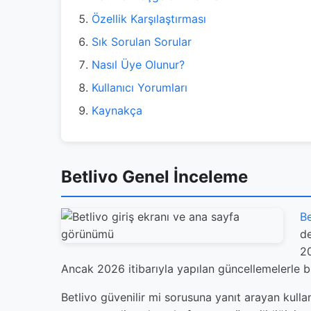
Özellik Karşılaştırması
Sık Sorulan Sorular
Nasıl Üye Olunur?
Kullanıcı Yorumları
Kaynakça
Betlivo Genel İnceleme
Be
de
20
Ancak 2026 itibarıyla yapılan güncellemelerle bi
Betlivo güvenilir mi sorusuna yanıt arayan kullan