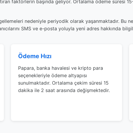
artıran faktörlerin başında geliyor. Ortalama ödeme süresi 
ngellemeleri nedeniyle periyodik olarak yaşanmaktadır. Bu n
anıcılarını SMS ve e-posta yoluyla yeni adres hakkında bilgi
Ödeme Hızı
Papara, banka havalesi ve kripto para
seçenekleriyle ödeme altyapısı
sunulmaktadır. Ortalama çekim süresi 15
dakika ile 2 saat arasında değişmektedir.