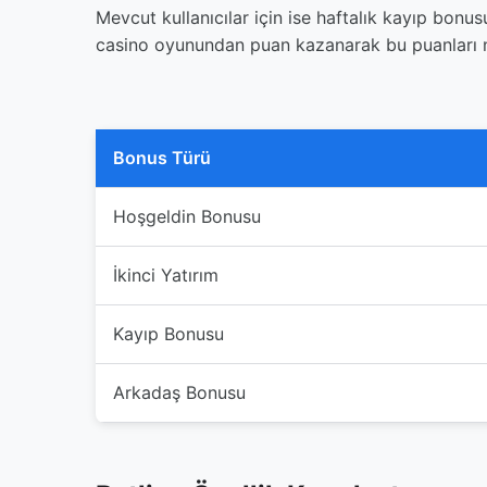
Mevcut kullanıcılar için ise haftalık kayıp bo
casino oyunundan puan kazanarak bu puanları nak
Bonus Türü
Hoşgeldin Bonusu
İkinci Yatırım
Kayıp Bonusu
Arkadaş Bonusu