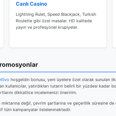
Canlı Casino
Lightning Rulet, Speed Blackjack, Turkish
Roulette gibi özel masalar. HD kalitede
yayın ve profesyonel krupiyeler.
Promosyonlar
tlivo
hoşgeldin bonusu, yeni üyelere özel olarak sunulan il
an kullanıcılar, yatırdıkları tutarın belirli bir yüzdesi kad
rtlarını dikkatlice incelemenizi öneririm.
tarına değil, çevrim şartlarına ve geçerlilik süresine de di
if tüm kampanyalar listelenmektedir.