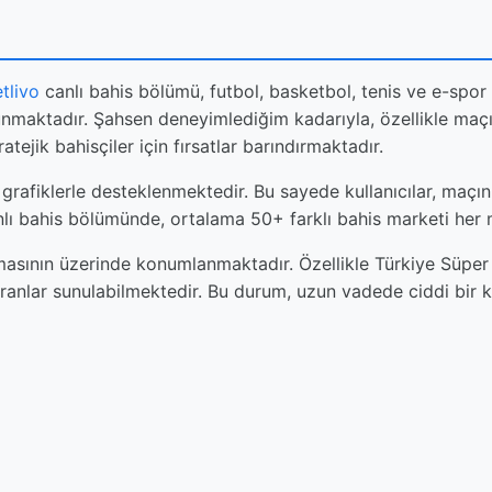
tlivo
canlı bahis bölümü, futbol, basketbol, tenis ve e-spor
nmaktadır. Şahsen deneyimlediğim kadarıyla, özellikle maçın
ratejik bahisçiler için fırsatlar barındırmaktadır.
k grafiklerle desteklenmektedir. Bu sayede kullanıcılar, maçın 
anlı bahis bölümünde, ortalama 50+ farklı bahis marketi her 
amasının üzerinde konumlanmaktadır. Özellikle Türkiye Süpe
ranlar sunulabilmektedir. Bu durum, uzun vadede ciddi bir k