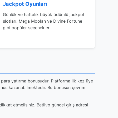
Jackpot Oyunları
Günlük ve haftalık büyük ödümlü jackpot
slotları. Mega Moolah ve Divine Fortune
gibi popüler seçenekler.
k para yatırma bonusudur. Platforma ilk kez üye
ar bonus kazanabilmektedir. Bu bonusun çevrim
kkat etmelisiniz. Betlivo güncel giriş adresi