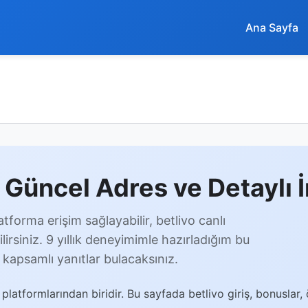
Ana Sayfa
6 Güncel Adres ve Detaylı
tforma erişim sağlayabilir, betlivo canlı
irsiniz. 9 yıllık deneyimimle hazırladığım bu
 kapsamlı yanıtlar bulacaksınız.
 platformlarından biridir. Bu sayfada betlivo giriş, bonuslar