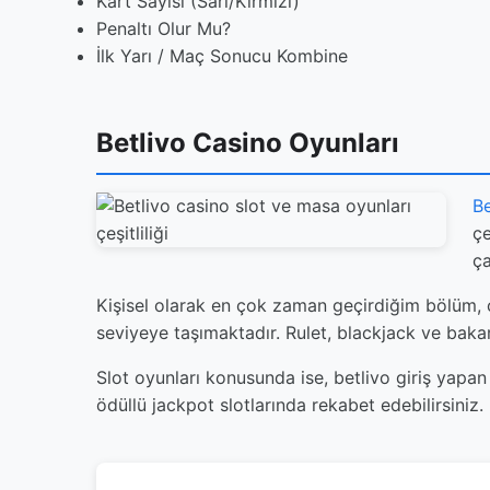
Kart Sayısı (Sarı/Kırmızı)
Penaltı Olur Mu?
İlk Yarı / Maç Sonucu Kombine
Betlivo Casino Oyunları
Be
çe
ça
Kişisel olarak en çok zaman geçirdiğim bölüm, ca
seviyeye taşımaktadır. Rulet, blackjack ve baka
Slot oyunları konusunda ise, betlivo giriş yapan
ödüllü jackpot slotlarında rekabet edebilirsiniz.