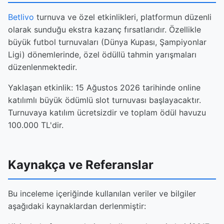
Betlivo
turnuva ve özel etkinlikleri, platformun düzenli
olarak sunduğu ekstra kazanç fırsatlarıdır. Özellikle
büyük futbol turnuvaları (Dünya Kupası, Şampiyonlar
Ligi) dönemlerinde, özel ödüllü tahmin yarışmaları
düzenlenmektedir.
Yaklaşan etkinlik: 15 Ağustos 2026 tarihinde online
katılımlı büyük ödümlü slot turnuvası başlayacaktır.
Turnuvaya katılım ücretsizdir ve toplam ödül havuzu
100.000 TL'dir.
Kaynakça ve Referanslar
Bu inceleme içeriğinde kullanılan veriler ve bilgiler
aşağıdaki kaynaklardan derlenmiştir: