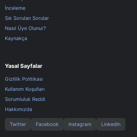
İnceleme
Sık Sorulan Sorular
Nasıl Üye Olunur?
Kaynakça
Yasal Sayfalar
Gizlilik Politikası
Kullanım Koşulları
Sorumluluk Reddi
Hakkımızda
Twitter
Facebook
Instagram
LinkedIn