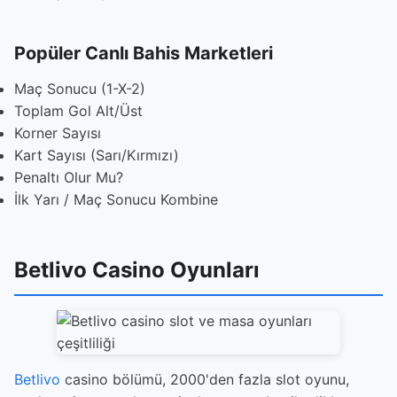
Popüler Canlı Bahis Marketleri
Maç Sonucu (1-X-2)
Toplam Gol Alt/Üst
Korner Sayısı
Kart Sayısı (Sarı/Kırmızı)
Penaltı Olur Mu?
İlk Yarı / Maç Sonucu Kombine
Betlivo Casino Oyunları
Betlivo
casino bölümü, 2000'den fazla slot oyunu,