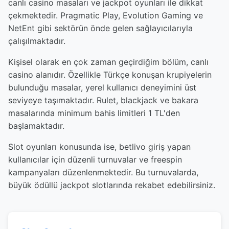
canlı casino masaları ve jackpot oyunları ile dikkat
çekmektedir. Pragmatic Play, Evolution Gaming ve
NetEnt gibi sektörün önde gelen sağlayıcılarıyla
çalışılmaktadır.
Kişisel olarak en çok zaman geçirdiğim bölüm, canlı
casino alanıdır. Özellikle Türkçe konuşan krupiyelerin
bulunduğu masalar, yerel kullanıcı deneyimini üst
seviyeye taşımaktadır. Rulet, blackjack ve bakara
masalarında minimum bahis limitleri 1 TL'den
başlamaktadır.
Slot oyunları konusunda ise, betlivo giriş yapan
kullanıcılar için düzenli turnuvalar ve freespin
kampanyaları düzenlenmektedir. Bu turnuvalarda,
büyük ödüllü jackpot slotlarında rekabet edebilirsiniz.