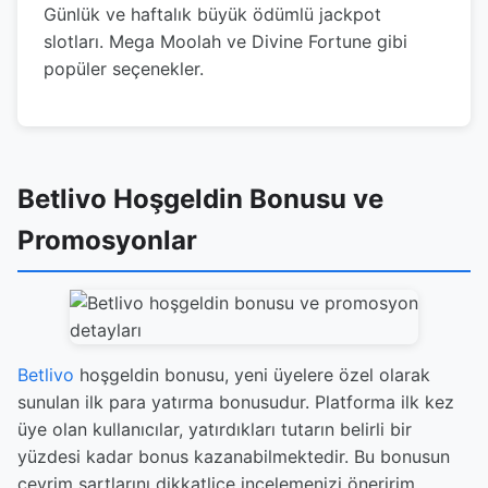
Günlük ve haftalık büyük ödümlü jackpot
slotları. Mega Moolah ve Divine Fortune gibi
popüler seçenekler.
Betlivo Hoşgeldin Bonusu ve
Promosyonlar
Betlivo
hoşgeldin bonusu, yeni üyelere özel olarak
sunulan ilk para yatırma bonusudur. Platforma ilk kez
üye olan kullanıcılar, yatırdıkları tutarın belirli bir
yüzdesi kadar bonus kazanabilmektedir. Bu bonusun
çevrim şartlarını dikkatlice incelemenizi öneririm.