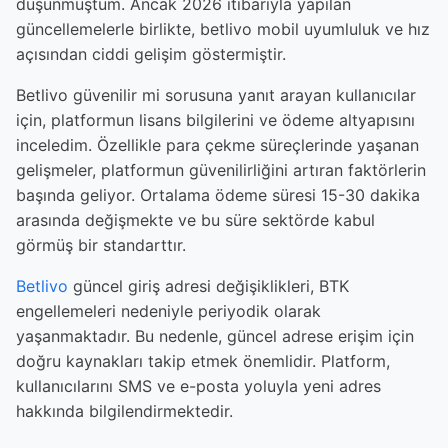
düşünmüştüm. Ancak 2026 itibarıyla yapılan
güncellemelerle birlikte, betlivo mobil uyumluluk ve hız
açısından ciddi gelişim göstermiştir.
Betlivo güvenilir mi sorusuna yanıt arayan kullanıcılar
için, platformun lisans bilgilerini ve ödeme altyapısını
inceledim. Özellikle para çekme süreçlerinde yaşanan
gelişmeler, platformun güvenilirliğini artıran faktörlerin
başında geliyor. Ortalama ödeme süresi 15-30 dakika
arasında değişmekte ve bu süre sektörde kabul
görmüş bir standarttır.
Betlivo
güncel giriş adresi değişiklikleri, BTK
engellemeleri nedeniyle periyodik olarak
yaşanmaktadır. Bu nedenle, güncel adrese erişim için
doğru kaynakları takip etmek önemlidir. Platform,
kullanıcılarını SMS ve e-posta yoluyla yeni adres
hakkında bilgilendirmektedir.