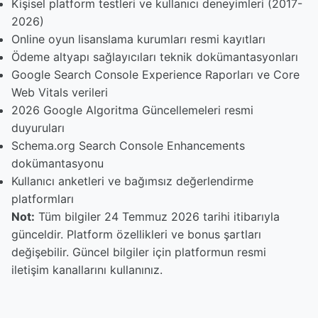
Kişisel platform testleri ve kullanıcı deneyimleri (2017-
2026)
Online oyun lisanslama kurumları resmi kayıtları
Ödeme altyapı sağlayıcıları teknik dokümantasyonları
Google Search Console Experience Raporları ve Core
Web Vitals verileri
2026 Google Algoritma Güncellemeleri resmi
duyuruları
Schema.org Search Console Enhancements
dokümantasyonu
Kullanıcı anketleri ve bağımsız değerlendirme
platformları
Not:
Tüm bilgiler 24 Temmuz 2026 tarihi itibarıyla
günceldir. Platform özellikleri ve bonus şartları
değişebilir. Güncel bilgiler için platformun resmi
iletişim kanallarını kullanınız.