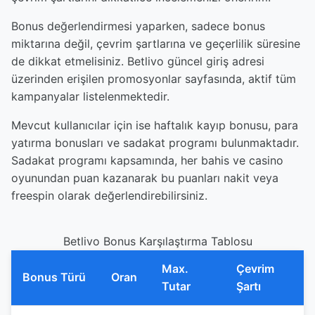
Bonus değerlendirmesi yaparken, sadece bonus
miktarına değil, çevrim şartlarına ve geçerlilik süresine
de dikkat etmelisiniz. Betlivo güncel giriş adresi
üzerinden erişilen promosyonlar sayfasında, aktif tüm
kampanyalar listelenmektedir.
Mevcut kullanıcılar için ise haftalık kayıp bonusu, para
yatırma bonusları ve sadakat programı bulunmaktadır.
Sadakat programı kapsamında, her bahis ve casino
oyunundan puan kazanarak bu puanları nakit veya
freespin olarak değerlendirebilirsiniz.
Betlivo Bonus Karşılaştırma Tablosu
Max.
Çevrim
Bonus Türü
Oran
Tutar
Şartı