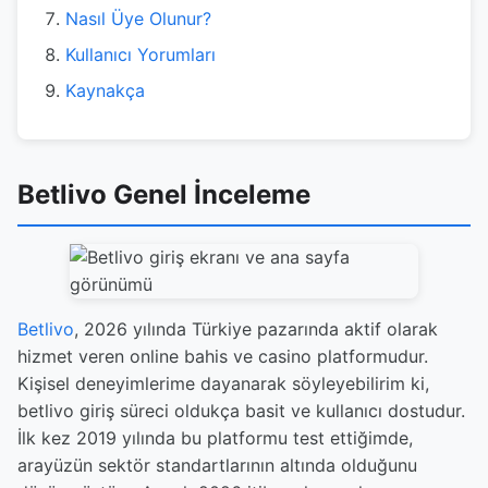
Nasıl Üye Olunur?
Kullanıcı Yorumları
Kaynakça
Betlivo Genel İnceleme
Betlivo
, 2026 yılında Türkiye pazarında aktif olarak
hizmet veren online bahis ve casino platformudur.
Kişisel deneyimlerime dayanarak söyleyebilirim ki,
betlivo giriş süreci oldukça basit ve kullanıcı dostudur.
İlk kez 2019 yılında bu platformu test ettiğimde,
arayüzün sektör standartlarının altında olduğunu