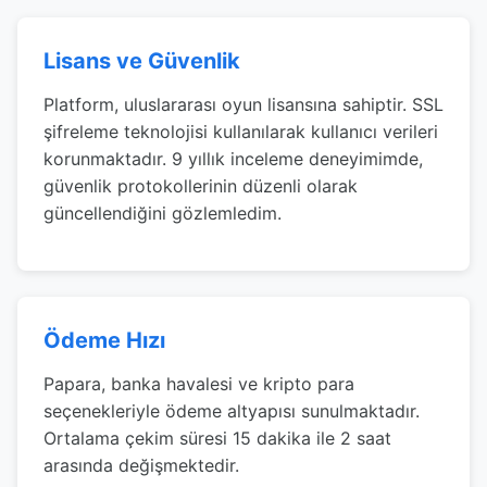
Lisans ve Güvenlik
Platform, uluslararası oyun lisansına sahiptir. SSL
şifreleme teknolojisi kullanılarak kullanıcı verileri
korunmaktadır. 9 yıllık inceleme deneyimimde,
güvenlik protokollerinin düzenli olarak
güncellendiğini gözlemledim.
Ödeme Hızı
Papara, banka havalesi ve kripto para
seçenekleriyle ödeme altyapısı sunulmaktadır.
Ortalama çekim süresi 15 dakika ile 2 saat
arasında değişmektedir.