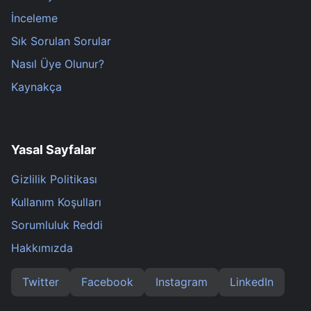
İnceleme
Sık Sorulan Sorular
Nasıl Üye Olunur?
Kaynakça
Yasal Sayfalar
Gizlilik Politikası
Kullanım Koşulları
Sorumluluk Reddi
Hakkımızda
Twitter
Facebook
Instagram
LinkedIn