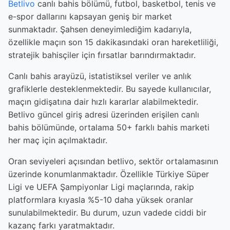
Betlivo
canlı bahis bölümü, futbol, basketbol, tenis ve
e-spor dallarını kapsayan geniş bir market
sunmaktadır. Şahsen deneyimlediğim kadarıyla,
özellikle maçın son 15 dakikasındaki oran hareketliliği,
stratejik bahisçiler için fırsatlar barındırmaktadır.
Canlı bahis arayüzü, istatistiksel veriler ve anlık
grafiklerle desteklenmektedir. Bu sayede kullanıcılar,
maçın gidişatına dair hızlı kararlar alabilmektedir.
Betlivo güncel giriş adresi üzerinden erişilen canlı
bahis bölümünde, ortalama 50+ farklı bahis marketi
her maç için açılmaktadır.
Oran seviyeleri açısından betlivo, sektör ortalamasının
üzerinde konumlanmaktadır. Özellikle Türkiye Süper
Ligi ve UEFA Şampiyonlar Ligi maçlarında, rakip
platformlara kıyasla %5-10 daha yüksek oranlar
sunulabilmektedir. Bu durum, uzun vadede ciddi bir
kazanç farkı yaratmaktadır.