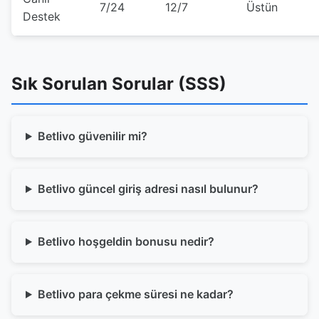
7/24
12/7
Üstün
Destek
Sık Sorulan Sorular (SSS)
Betlivo güvenilir mi?
Betlivo güncel giriş adresi nasıl bulunur?
Betlivo hoşgeldin bonusu nedir?
Betlivo para çekme süresi ne kadar?