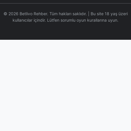
© 2026 Betlivo Rehber. Tüm hakları saklıdır. | Bu site 18 yaş üzeri
kullanıcılar içindir. Lütfen sorumlu oyun kurallarına uyun.