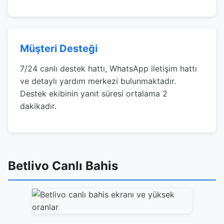
Müşteri Desteği
7/24 canlı destek hattı, WhatsApp iletişim hattı
ve detaylı yardım merkezi bulunmaktadır.
Destek ekibinin yanıt süresi ortalama 2
dakikadır.
Betlivo Canlı Bahis