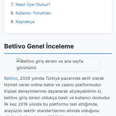
Nasıl Üye Olunur?
Kullanıcı Yorumları
Kaynakça
Betlivo Genel İnceleme
Betlivo
, 2026 yılında Türkiye pazarında aktif olarak
hizmet veren online bahis ve casino platformudur.
Kişisel deneyimlerime dayanarak söyleyebilirim ki,
betlivo giriş süreci oldukça basit ve kullanıcı dostudur.
İlk kez 2019 yılında bu platformu test ettiğimde,
arayüzün sektör standartlarının altında olduğunu