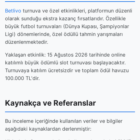
Betlivo
turnuva ve özel etkinlikleri, platformun düzenli
olarak sunduğu ekstra kazanç fırsatlarıdır. Özellikle
büyük futbol turnuvaları (Dünya Kupası, Şampiyonlar
Ligi) dönemlerinde, özel ödüllü tahmin yarışmaları
düzenlenmektedir.
Yaklaşan etkinlik: 15 Ağustos 2026 tarihinde online
katılımlı büyük ödümlü slot turnuvası başlayacaktır.
Turnuvaya katılım ücretsizdir ve toplam ödül havuzu
100.000 TL'dir.
Kaynakça ve Referanslar
Bu inceleme içeriğinde kullanılan veriler ve bilgiler
aşağıdaki kaynaklardan derlenmiştir: