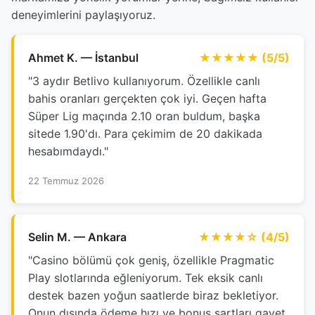
deneyimlerini paylaşıyoruz.
Ahmet K. — İstanbul
★★★★★ (5/5)
"3 aydır Betlivo kullanıyorum. Özellikle canlı
bahis oranları gerçekten çok iyi. Geçen hafta
Süper Lig maçında 2.10 oran buldum, başka
sitede 1.90'dı. Para çekimim de 20 dakikada
hesabımdaydı."
22 Temmuz 2026
Selin M. — Ankara
★★★★☆ (4/5)
"Casino bölümü çok geniş, özellikle Pragmatic
Play slotlarında eğleniyorum. Tek eksik canlı
destek bazen yoğun saatlerde biraz bekletiyor.
Onun dışında ödeme hızı ve bonus şartları gayet