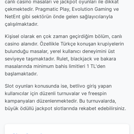
canlı casino masaları ve jackpot oyunları ile dikkat
çekmektedir. Pragmatic Play, Evolution Gaming ve
NetEnt gibi sektörün önde gelen sağlayıcılarıyla
çalışılmaktadır.
Kişisel olarak en çok zaman geçirdiğim bölüm, canlı
casino alanıdır. Özellikle Türkçe konuşan krupiyelerin
bulunduğu masalar, yerel kullanıcı deneyimini üst
seviyeye taşımaktadır. Rulet, blackjack ve bakara
masalarında minimum bahis limitleri 1 TL'den
başlamaktadır.
Slot oyunları konusunda ise, betlivo giriş yapan
kullanıcılar için düzenli turnuvalar ve freespin
kampanyaları düzenlenmektedir. Bu turnuvalarda,
büyük ödüllü jackpot slotlarında rekabet edebilirsiniz.