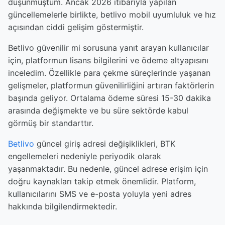
düşünmüştüm. Ancak 2026 itibarıyla yapılan
güncellemelerle birlikte, betlivo mobil uyumluluk ve hız
açısından ciddi gelişim göstermiştir.
Betlivo güvenilir mi sorusuna yanıt arayan kullanıcılar
için, platformun lisans bilgilerini ve ödeme altyapısını
inceledim. Özellikle para çekme süreçlerinde yaşanan
gelişmeler, platformun güvenilirliğini artıran faktörlerin
başında geliyor. Ortalama ödeme süresi 15-30 dakika
arasında değişmekte ve bu süre sektörde kabul
görmüş bir standarttır.
Betlivo
güncel giriş adresi değişiklikleri, BTK
engellemeleri nedeniyle periyodik olarak
yaşanmaktadır. Bu nedenle, güncel adrese erişim için
doğru kaynakları takip etmek önemlidir. Platform,
kullanıcılarını SMS ve e-posta yoluyla yeni adres
hakkında bilgilendirmektedir.