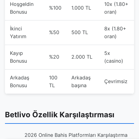
Hoşgeldin
10x (1.80+
%100
1.000 TL
Bonusu
oran)
İkinci
8x (1.80+
%50
500 TL
Yatırım
oran)
Kayıp
5x
%20
2.000 TL
Bonusu
(casino)
Arkadaş
100
Arkadaş
Çevrimsiz
Bonusu
TL
başına
Betlivo Özellik Karşılaştırması
2026 Online Bahis Platformları Karşılaştırma