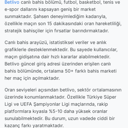
Betlivo
canlı bahis bölümü, futbol, basketbol, tenis ve
e-spor dallarını kapsayan geniş bir market
sunmaktadır. Şahsen deneyimlediğim kadarıyla,
özellikle maçın son 15 dakikasındaki oran hareketliliği,
stratejik bahisçiler için fırsatlar barındırmaktadır.
Canlı bahis arayüzü, istatistiksel veriler ve anlık
grafiklerle desteklenmektedir. Bu sayede kullanıcılar,
maçın gidişatına dair hızlı kararlar alabilmektedir.
Betlivo güncel giriş adresi üzerinden erişilen canlı
bahis bölümünde, ortalama 50+ farklı bahis marketi
her maç için açılmaktadır.
Oran seviyeleri açısından betlivo, sektör ortalamasının
üzerinde konumlanmaktadır. Özellikle Türkiye Süper
Ligi ve UEFA Şampiyonlar Ligi maçlarında, rakip
platformlara kıyasla %5-10 daha yüksek oranlar
sunulabilmektedir. Bu durum, uzun vadede ciddi bir
kazanç farkı yaratmaktadır.