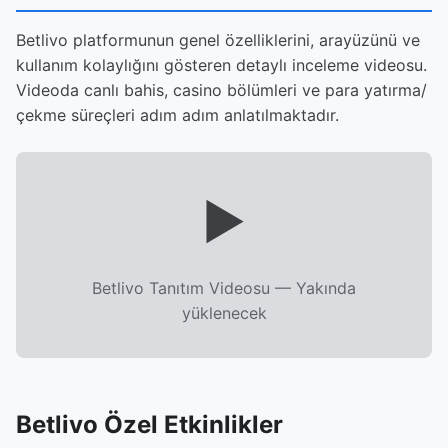
Betlivo platformunun genel özelliklerini, arayüzünü ve
kullanım kolaylığını gösteren detaylı inceleme videosu.
Videoda canlı bahis, casino bölümleri ve para yatırma/
çekme süreçleri adım adım anlatılmaktadır.
▶️
Betlivo Tanıtım Videosu — Yakında
yüklenecek
Betlivo Özel Etkinlikler