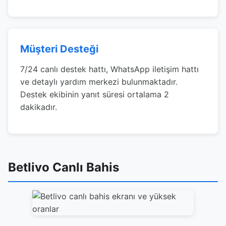
Müşteri Desteği
7/24 canlı destek hattı, WhatsApp iletişim hattı
ve detaylı yardım merkezi bulunmaktadır.
Destek ekibinin yanıt süresi ortalama 2
dakikadır.
Betlivo Canlı Bahis