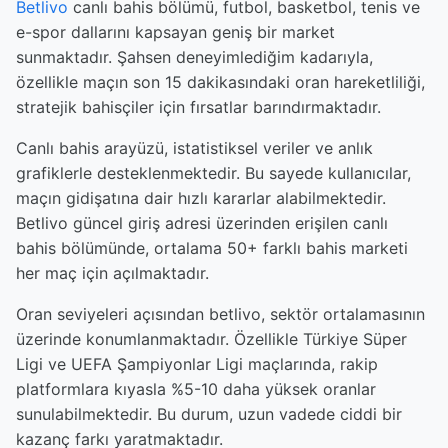
Betlivo
canlı bahis bölümü, futbol, basketbol, tenis ve
e-spor dallarını kapsayan geniş bir market
sunmaktadır. Şahsen deneyimlediğim kadarıyla,
özellikle maçın son 15 dakikasındaki oran hareketliliği,
stratejik bahisçiler için fırsatlar barındırmaktadır.
Canlı bahis arayüzü, istatistiksel veriler ve anlık
grafiklerle desteklenmektedir. Bu sayede kullanıcılar,
maçın gidişatına dair hızlı kararlar alabilmektedir.
Betlivo güncel giriş adresi üzerinden erişilen canlı
bahis bölümünde, ortalama 50+ farklı bahis marketi
her maç için açılmaktadır.
Oran seviyeleri açısından betlivo, sektör ortalamasının
üzerinde konumlanmaktadır. Özellikle Türkiye Süper
Ligi ve UEFA Şampiyonlar Ligi maçlarında, rakip
platformlara kıyasla %5-10 daha yüksek oranlar
sunulabilmektedir. Bu durum, uzun vadede ciddi bir
kazanç farkı yaratmaktadır.