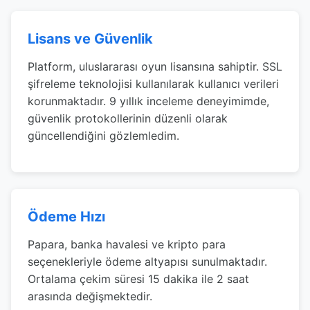
Lisans ve Güvenlik
Platform, uluslararası oyun lisansına sahiptir. SSL
şifreleme teknolojisi kullanılarak kullanıcı verileri
korunmaktadır. 9 yıllık inceleme deneyimimde,
güvenlik protokollerinin düzenli olarak
güncellendiğini gözlemledim.
Ödeme Hızı
Papara, banka havalesi ve kripto para
seçenekleriyle ödeme altyapısı sunulmaktadır.
Ortalama çekim süresi 15 dakika ile 2 saat
arasında değişmektedir.