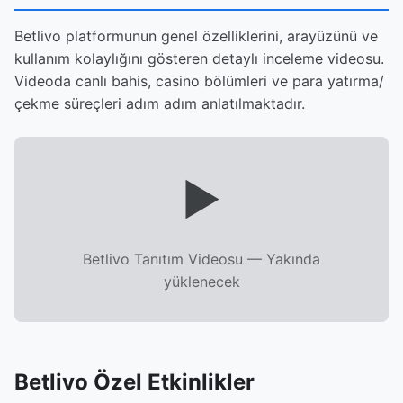
Betlivo platformunun genel özelliklerini, arayüzünü ve
kullanım kolaylığını gösteren detaylı inceleme videosu.
Videoda canlı bahis, casino bölümleri ve para yatırma/
çekme süreçleri adım adım anlatılmaktadır.
▶️
Betlivo Tanıtım Videosu — Yakında
yüklenecek
Betlivo Özel Etkinlikler