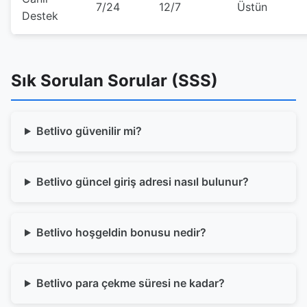
7/24
12/7
Üstün
Destek
Sık Sorulan Sorular (SSS)
Betlivo güvenilir mi?
Betlivo güncel giriş adresi nasıl bulunur?
Betlivo hoşgeldin bonusu nedir?
Betlivo para çekme süresi ne kadar?