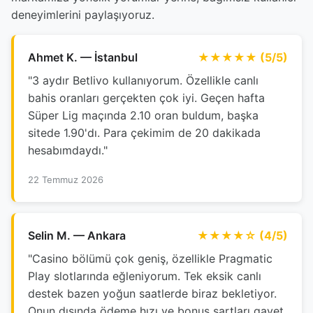
deneyimlerini paylaşıyoruz.
Ahmet K. — İstanbul
★★★★★ (5/5)
"3 aydır Betlivo kullanıyorum. Özellikle canlı
bahis oranları gerçekten çok iyi. Geçen hafta
Süper Lig maçında 2.10 oran buldum, başka
sitede 1.90'dı. Para çekimim de 20 dakikada
hesabımdaydı."
22 Temmuz 2026
Selin M. — Ankara
★★★★☆ (4/5)
"Casino bölümü çok geniş, özellikle Pragmatic
Play slotlarında eğleniyorum. Tek eksik canlı
destek bazen yoğun saatlerde biraz bekletiyor.
Onun dışında ödeme hızı ve bonus şartları gayet