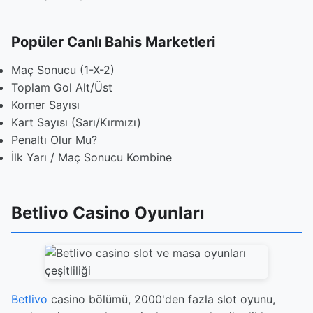
Popüler Canlı Bahis Marketleri
Maç Sonucu (1-X-2)
Toplam Gol Alt/Üst
Korner Sayısı
Kart Sayısı (Sarı/Kırmızı)
Penaltı Olur Mu?
İlk Yarı / Maç Sonucu Kombine
Betlivo Casino Oyunları
Betlivo
casino bölümü, 2000'den fazla slot oyunu,