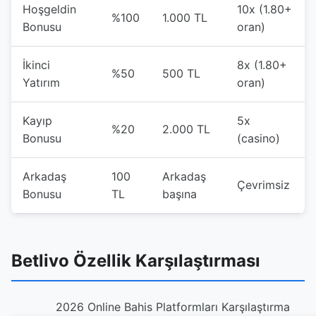
Hoşgeldin
10x (1.80+
%100
1.000 TL
Bonusu
oran)
İkinci
8x (1.80+
%50
500 TL
Yatırım
oran)
Kayıp
5x
%20
2.000 TL
Bonusu
(casino)
Arkadaş
100
Arkadaş
Çevrimsiz
Bonusu
TL
başına
Betlivo Özellik Karşılaştırması
2026 Online Bahis Platformları Karşılaştırma