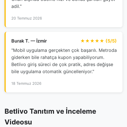
adil."
20 Temmuz 2026
Burak T. — İzmir
★★★★★ (5/5)
"Mobil uygulama gerçekten çok başarılı. Metroda
giderken bile rahatça kupon yapabiliyorum.
Betlivo giriş süreci de çok pratik, adres değişse
bile uygulama otomatik güncelleniyor."
18 Temmuz 2026
Betlivo Tanıtım ve İnceleme
Videosu