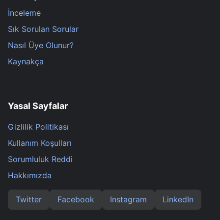
İnceleme
Sık Sorulan Sorular
Nasıl Üye Olunur?
Kaynakça
Yasal Sayfalar
Gizlilik Politikası
Kullanım Koşulları
Sorumluluk Reddi
Hakkımızda
Twitter
Facebook
Instagram
LinkedIn