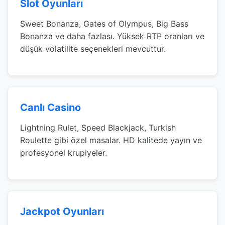
Slot Oyunları
Sweet Bonanza, Gates of Olympus, Big Bass
Bonanza ve daha fazlası. Yüksek RTP oranları ve
düşük volatilite seçenekleri mevcuttur.
Canlı Casino
Lightning Rulet, Speed Blackjack, Turkish
Roulette gibi özel masalar. HD kalitede yayın ve
profesyonel krupiyeler.
Jackpot Oyunları