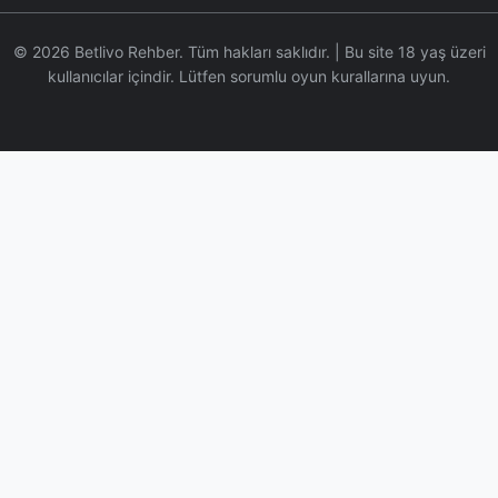
© 2026 Betlivo Rehber. Tüm hakları saklıdır. | Bu site 18 yaş üzeri
kullanıcılar içindir. Lütfen sorumlu oyun kurallarına uyun.