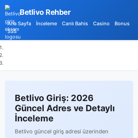
Betlivo Rehber
Ana Sayfa
İnceleme
Canlı Bahis
Casino
Bonus
SSS
Ana Sayfa
İnceleme
Betlivo
Betlivo Giriş: 2026
Güncel Adres ve Detaylı
İnceleme
Betlivo güncel giriş adresi üzerinden