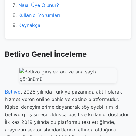
Nasıl Üye Olunur?
Kullanıcı Yorumları
Kaynakça
Betlivo Genel İnceleme
Betlivo
, 2026 yılında Türkiye pazarında aktif olarak
hizmet veren online bahis ve casino platformudur.
Kişisel deneyimlerime dayanarak söyleyebilirim ki,
betlivo giriş süreci oldukça basit ve kullanıcı dostudur.
İlk kez 2019 yılında bu platformu test ettiğimde,
arayüzün sektör standartlarının altında olduğunu