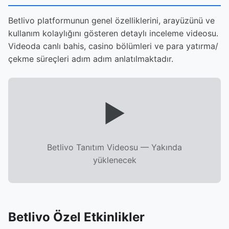
Betlivo platformunun genel özelliklerini, arayüzünü ve
kullanım kolaylığını gösteren detaylı inceleme videosu.
Videoda canlı bahis, casino bölümleri ve para yatırma/
çekme süreçleri adım adım anlatılmaktadır.
▶️
Betlivo Tanıtım Videosu — Yakında
yüklenecek
Betlivo Özel Etkinlikler