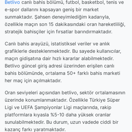
Betlivo
canlı bahis bölümü, futbol, basketbol, tenis ve
e-spor dallarını kapsayan geniş bir market
sunmaktadır. Şahsen deneyimlediğim kadarıyla,
özellikle maçın son 15 dakikasındaki oran hareketliliği,
stratejik bahisçiler için fırsatlar barındırmaktadır.
Canlı bahis arayüzü, istatistiksel veriler ve anlık
grafiklerle desteklenmektedir. Bu sayede kullanıcılar,
maçın gidişatına dair hızlı kararlar alabilmektedir.
Betlivo güncel giriş adresi üzerinden erişilen canlı
bahis bölümünde, ortalama 50+ farklı bahis marketi
her maç için açılmaktadır.
Oran seviyeleri açısından betlivo, sektör ortalamasının
üzerinde konumlanmaktadır. Özellikle Türkiye Süper
Ligi ve UEFA Şampiyonlar Ligi maçlarında, rakip
platformlara kıyasla %5-10 daha yüksek oranlar
sunulabilmektedir. Bu durum, uzun vadede ciddi bir
kazanç farkı yaratmaktadır.