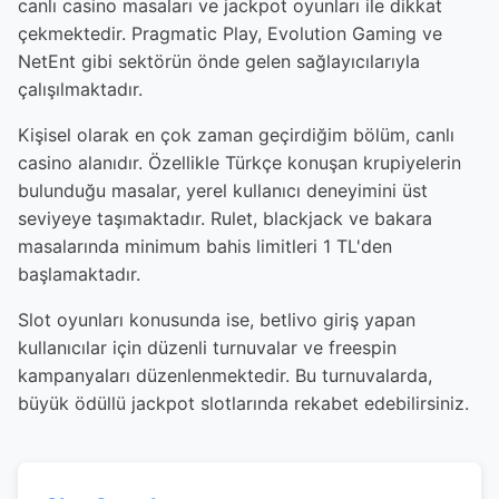
canlı casino masaları ve jackpot oyunları ile dikkat
çekmektedir. Pragmatic Play, Evolution Gaming ve
NetEnt gibi sektörün önde gelen sağlayıcılarıyla
çalışılmaktadır.
Kişisel olarak en çok zaman geçirdiğim bölüm, canlı
casino alanıdır. Özellikle Türkçe konuşan krupiyelerin
bulunduğu masalar, yerel kullanıcı deneyimini üst
seviyeye taşımaktadır. Rulet, blackjack ve bakara
masalarında minimum bahis limitleri 1 TL'den
başlamaktadır.
Slot oyunları konusunda ise, betlivo giriş yapan
kullanıcılar için düzenli turnuvalar ve freespin
kampanyaları düzenlenmektedir. Bu turnuvalarda,
büyük ödüllü jackpot slotlarında rekabet edebilirsiniz.