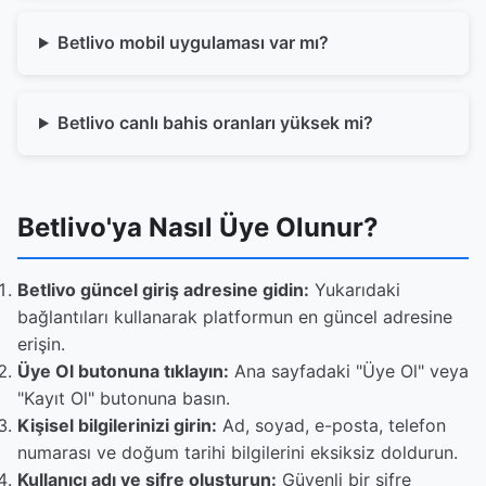
Betlivo mobil uygulaması var mı?
Betlivo canlı bahis oranları yüksek mi?
Betlivo'ya Nasıl Üye Olunur?
Betlivo güncel giriş adresine gidin:
Yukarıdaki
bağlantıları kullanarak platformun en güncel adresine
erişin.
Üye Ol butonuna tıklayın:
Ana sayfadaki "Üye Ol" veya
"Kayıt Ol" butonuna basın.
Kişisel bilgilerinizi girin:
Ad, soyad, e-posta, telefon
numarası ve doğum tarihi bilgilerini eksiksiz doldurun.
Kullanıcı adı ve şifre oluşturun:
Güvenli bir şifre