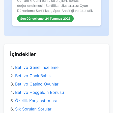
Uzmanlık: Canlı bahis stratejileri, Bonus
değerlendirmesi | Sertifika: Uluslararası Oyun
Düzenleme Sertifikası, Spor Analitiği ve İstatistik
Son Güncelleme: 24 Temmuz 2026
İçindekiler
Betlivo Genel İnceleme
Betlivo Canlı Bahis
Betlivo Casino Oyunları
Betlivo Hoşgeldin Bonusu
Özellik Karşılaştırması
Sık Sorulan Sorular