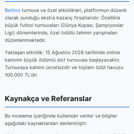
Betlivo
turnuva ve özel etkinlikleri, platformun düzenli
olarak sunduğu ekstra kazanç fırsatlarıdır. Özellikle
büyük futbol turnuvaları (Dünya Kupası, Şampiyonlar
Ligi) dönemlerinde, özel ödüllü tahmin yarışmaları
düzenlenmektedir.
Yaklaşan etkinlik: 15 Ağustos 2026 tarihinde online
katılımlı büyük ödümlü slot turnuvası başlayacaktır.
Turnuvaya katılım ücretsizdir ve toplam ödül havuzu
100.000 TL'dir.
Kaynakça ve Referanslar
Bu inceleme içeriğinde kullanılan veriler ve bilgiler
aşağıdaki kaynaklardan derlenmiştir: