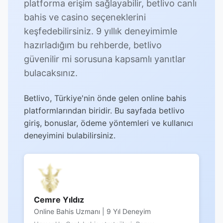
platforma erişim sağlayabilir, betlivo canlı
bahis ve casino seçeneklerini
keşfedebilirsiniz. 9 yıllık deneyimimle
hazırladığım bu rehberde, betlivo
güvenilir mi sorusuna kapsamlı yanıtlar
bulacaksınız.
Betlivo, Türkiye'nin önde gelen online bahis
platformlarından biridir. Bu sayfada betlivo
giriş, bonuslar, ödeme yöntemleri ve kullanıcı
deneyimini bulabilirsiniz.
Cemre Yıldız
Online Bahis Uzmanı | 9 Yıl Deneyim