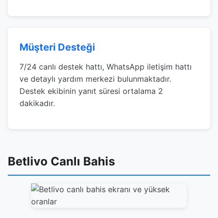
Müşteri Desteği
7/24 canlı destek hattı, WhatsApp iletişim hattı
ve detaylı yardım merkezi bulunmaktadır.
Destek ekibinin yanıt süresi ortalama 2
dakikadır.
Betlivo Canlı Bahis