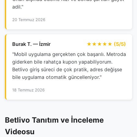
adil."
20 Temmuz 2026
Burak T. — İzmir
★★★★★ (5/5)
"Mobil uygulama gerçekten çok başarılı. Metroda
giderken bile rahatça kupon yapabiliyorum.
Betlivo giriş süreci de çok pratik, adres değişse
bile uygulama otomatik güncelleniyor."
18 Temmuz 2026
Betlivo Tanıtım ve İnceleme
Videosu