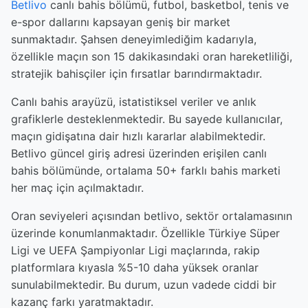
Betlivo
canlı bahis bölümü, futbol, basketbol, tenis ve
e-spor dallarını kapsayan geniş bir market
sunmaktadır. Şahsen deneyimlediğim kadarıyla,
özellikle maçın son 15 dakikasındaki oran hareketliliği,
stratejik bahisçiler için fırsatlar barındırmaktadır.
Canlı bahis arayüzü, istatistiksel veriler ve anlık
grafiklerle desteklenmektedir. Bu sayede kullanıcılar,
maçın gidişatına dair hızlı kararlar alabilmektedir.
Betlivo güncel giriş adresi üzerinden erişilen canlı
bahis bölümünde, ortalama 50+ farklı bahis marketi
her maç için açılmaktadır.
Oran seviyeleri açısından betlivo, sektör ortalamasının
üzerinde konumlanmaktadır. Özellikle Türkiye Süper
Ligi ve UEFA Şampiyonlar Ligi maçlarında, rakip
platformlara kıyasla %5-10 daha yüksek oranlar
sunulabilmektedir. Bu durum, uzun vadede ciddi bir
kazanç farkı yaratmaktadır.