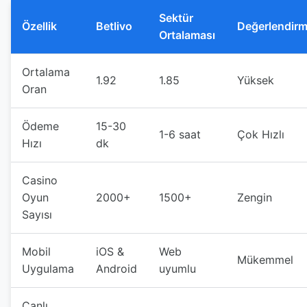
Sektür
Özellik
Betlivo
Değerlendir
Ortalaması
Ortalama
1.92
1.85
Yüksek
Oran
Ödeme
15-30
1-6 saat
Çok Hızlı
Hızı
dk
Casino
Oyun
2000+
1500+
Zengin
Sayısı
Mobil
iOS &
Web
Mükemmel
Uygulama
Android
uyumlu
Canlı