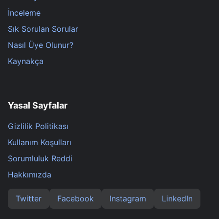
İnceleme
Sık Sorulan Sorular
Nasıl Üye Olunur?
Kaynakça
Yasal Sayfalar
Gizlilik Politikası
Kullanım Koşulları
Sorumluluk Reddi
Hakkımızda
Twitter
Facebook
Instagram
LinkedIn