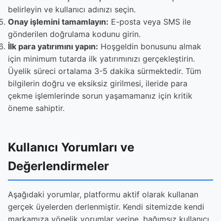
belirleyin ve kullanıcı adınızı seçin.
Onay işlemini tamamlayın:
E-posta veya SMS ile
gönderilen doğrulama kodunu girin.
İlk para yatırımını yapın:
Hoşgeldin bonusunu almak
için minimum tutarda ilk yatırımınızı gerçekleştirin.
Üyelik süreci ortalama 3-5 dakika sürmektedir. Tüm
bilgilerin doğru ve eksiksiz girilmesi, ileride para
çekme işlemlerinde sorun yaşamamanız için kritik
öneme sahiptir.
Kullanıcı Yorumları ve
Değerlendirmeler
Aşağıdaki yorumlar, platformu aktif olarak kullanan
gerçek üyelerden derlenmiştir. Kendi sitemizde kendi
markamıza yönelik yorumlar yerine, bağımsız kullanıcı