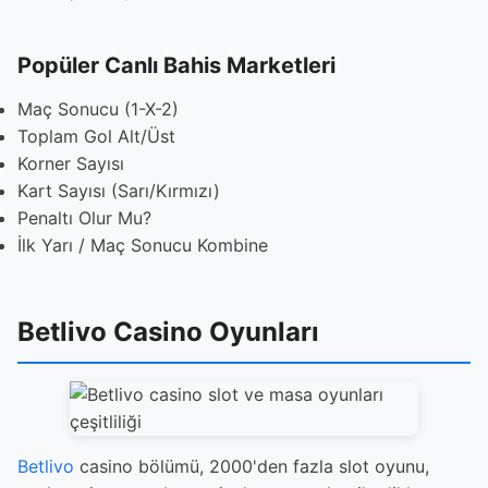
Popüler Canlı Bahis Marketleri
Maç Sonucu (1-X-2)
Toplam Gol Alt/Üst
Korner Sayısı
Kart Sayısı (Sarı/Kırmızı)
Penaltı Olur Mu?
İlk Yarı / Maç Sonucu Kombine
Betlivo Casino Oyunları
Betlivo
casino bölümü, 2000'den fazla slot oyunu,