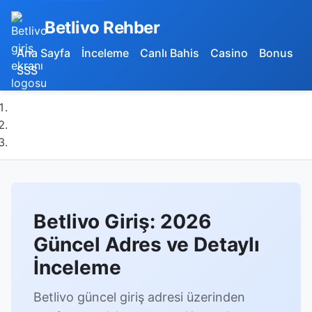
Betlivo Rehber
Ana Sayfa
İnceleme
Canlı Bahis
Casino
Bonus
SSS
Ana Sayfa
İnceleme
Betlivo
Betlivo Giriş: 2026
Güncel Adres ve Detaylı
İnceleme
Betlivo güncel giriş adresi üzerinden