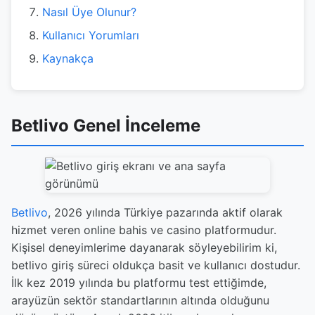
Nasıl Üye Olunur?
Kullanıcı Yorumları
Kaynakça
Betlivo Genel İnceleme
Betlivo
, 2026 yılında Türkiye pazarında aktif olarak
hizmet veren online bahis ve casino platformudur.
Kişisel deneyimlerime dayanarak söyleyebilirim ki,
betlivo giriş süreci oldukça basit ve kullanıcı dostudur.
İlk kez 2019 yılında bu platformu test ettiğimde,
arayüzün sektör standartlarının altında olduğunu