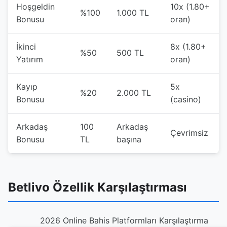
Hoşgeldin
10x (1.80+
%100
1.000 TL
Bonusu
oran)
İkinci
8x (1.80+
%50
500 TL
Yatırım
oran)
Kayıp
5x
%20
2.000 TL
Bonusu
(casino)
Arkadaş
100
Arkadaş
Çevrimsiz
Bonusu
TL
başına
Betlivo Özellik Karşılaştırması
2026 Online Bahis Platformları Karşılaştırma