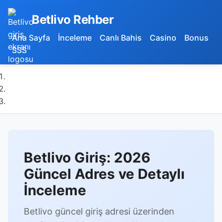
Betlivo Rehber
Ana Sayfa
İnceleme
Canlı Bahis
Casino
Bonus
SSS
Ana Sayfa
İnceleme
Betlivo
Betlivo Giriş: 2026
Güncel Adres ve Detaylı
İnceleme
Betlivo güncel giriş adresi üzerinden