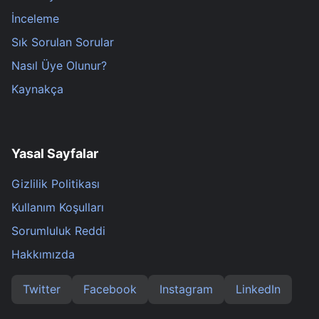
İnceleme
Sık Sorulan Sorular
Nasıl Üye Olunur?
Kaynakça
Yasal Sayfalar
Gizlilik Politikası
Kullanım Koşulları
Sorumluluk Reddi
Hakkımızda
Twitter
Facebook
Instagram
LinkedIn