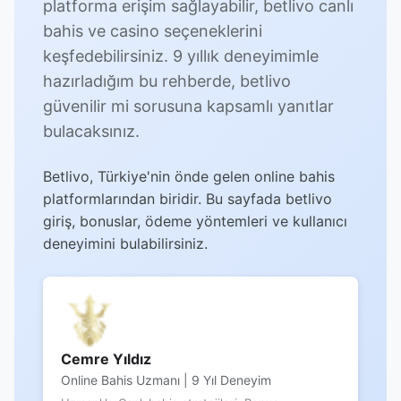
platforma erişim sağlayabilir, betlivo canlı
bahis ve casino seçeneklerini
keşfedebilirsiniz. 9 yıllık deneyimimle
hazırladığım bu rehberde, betlivo
güvenilir mi sorusuna kapsamlı yanıtlar
bulacaksınız.
Betlivo, Türkiye'nin önde gelen online bahis
platformlarından biridir. Bu sayfada betlivo
giriş, bonuslar, ödeme yöntemleri ve kullanıcı
deneyimini bulabilirsiniz.
Cemre Yıldız
Online Bahis Uzmanı | 9 Yıl Deneyim