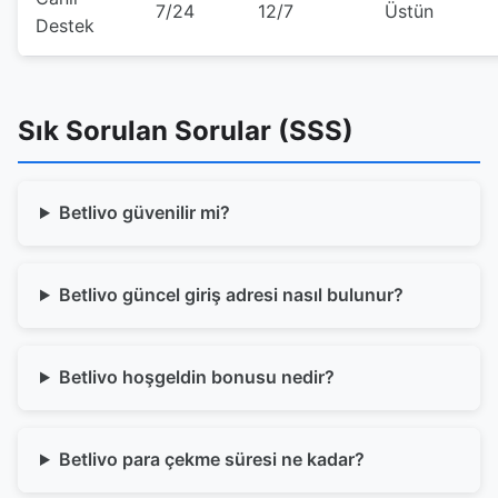
7/24
12/7
Üstün
Destek
Sık Sorulan Sorular (SSS)
Betlivo güvenilir mi?
Betlivo güncel giriş adresi nasıl bulunur?
Betlivo hoşgeldin bonusu nedir?
Betlivo para çekme süresi ne kadar?