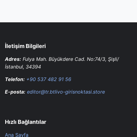
İletişim Bilgileri
Adres:
Fulya Mah. Büyükdere Cad. No:74/3, Şişli/
İstanbul, 34394
Telefon:
+90 537 482 91 56
E-posta:
editor@tr.btlivo-girisnoktasi.store
Hızlı Bağlantılar
Ana Sayfa