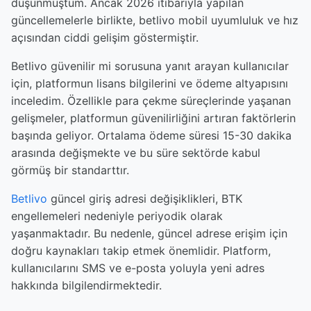
düşünmüştüm. Ancak 2026 itibarıyla yapılan
güncellemelerle birlikte, betlivo mobil uyumluluk ve hız
açısından ciddi gelişim göstermiştir.
Betlivo güvenilir mi sorusuna yanıt arayan kullanıcılar
için, platformun lisans bilgilerini ve ödeme altyapısını
inceledim. Özellikle para çekme süreçlerinde yaşanan
gelişmeler, platformun güvenilirliğini artıran faktörlerin
başında geliyor. Ortalama ödeme süresi 15-30 dakika
arasında değişmekte ve bu süre sektörde kabul
görmüş bir standarttır.
Betlivo
güncel giriş adresi değişiklikleri, BTK
engellemeleri nedeniyle periyodik olarak
yaşanmaktadır. Bu nedenle, güncel adrese erişim için
doğru kaynakları takip etmek önemlidir. Platform,
kullanıcılarını SMS ve e-posta yoluyla yeni adres
hakkında bilgilendirmektedir.