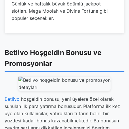
Günlük ve haftalık büyük ödümlü jackpot
slotları. Mega Moolah ve Divine Fortune gibi
popüler seçenekler.
Betlivo Hoşgeldin Bonusu ve
Promosyonlar
Betlivo
hoşgeldin bonusu, yeni üyelere özel olarak
sunulan ilk para yatırma bonusudur. Platforma ilk kez
üye olan kullanıcılar, yatırdıkları tutarın belirli bir
yüzdesi kadar bonus kazanabilmektedir. Bu bonusun
çevrim şartlarını dikkatlice incelemenizi öneririm.