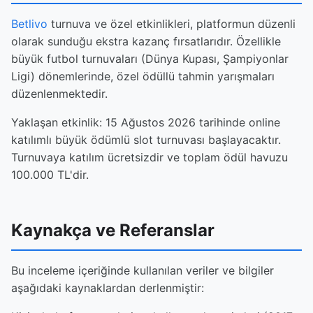
Betlivo
turnuva ve özel etkinlikleri, platformun düzenli
olarak sunduğu ekstra kazanç fırsatlarıdır. Özellikle
büyük futbol turnuvaları (Dünya Kupası, Şampiyonlar
Ligi) dönemlerinde, özel ödüllü tahmin yarışmaları
düzenlenmektedir.
Yaklaşan etkinlik: 15 Ağustos 2026 tarihinde online
katılımlı büyük ödümlü slot turnuvası başlayacaktır.
Turnuvaya katılım ücretsizdir ve toplam ödül havuzu
100.000 TL'dir.
Kaynakça ve Referanslar
Bu inceleme içeriğinde kullanılan veriler ve bilgiler
aşağıdaki kaynaklardan derlenmiştir: