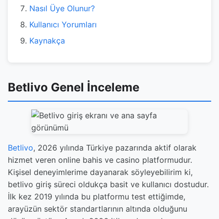
Nasıl Üye Olunur?
Kullanıcı Yorumları
Kaynakça
Betlivo Genel İnceleme
Betlivo
, 2026 yılında Türkiye pazarında aktif olarak
hizmet veren online bahis ve casino platformudur.
Kişisel deneyimlerime dayanarak söyleyebilirim ki,
betlivo giriş süreci oldukça basit ve kullanıcı dostudur.
İlk kez 2019 yılında bu platformu test ettiğimde,
arayüzün sektör standartlarının altında olduğunu