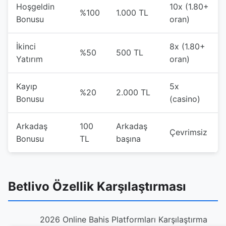
Hoşgeldin
10x (1.80+
%100
1.000 TL
Bonusu
oran)
İkinci
8x (1.80+
%50
500 TL
Yatırım
oran)
Kayıp
5x
%20
2.000 TL
Bonusu
(casino)
Arkadaş
100
Arkadaş
Çevrimsiz
Bonusu
TL
başına
Betlivo Özellik Karşılaştırması
2026 Online Bahis Platformları Karşılaştırma