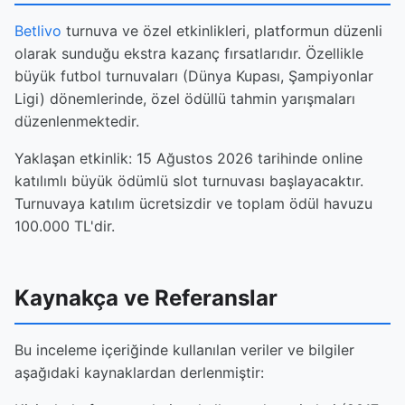
Betlivo
turnuva ve özel etkinlikleri, platformun düzenli
olarak sunduğu ekstra kazanç fırsatlarıdır. Özellikle
büyük futbol turnuvaları (Dünya Kupası, Şampiyonlar
Ligi) dönemlerinde, özel ödüllü tahmin yarışmaları
düzenlenmektedir.
Yaklaşan etkinlik: 15 Ağustos 2026 tarihinde online
katılımlı büyük ödümlü slot turnuvası başlayacaktır.
Turnuvaya katılım ücretsizdir ve toplam ödül havuzu
100.000 TL'dir.
Kaynakça ve Referanslar
Bu inceleme içeriğinde kullanılan veriler ve bilgiler
aşağıdaki kaynaklardan derlenmiştir: