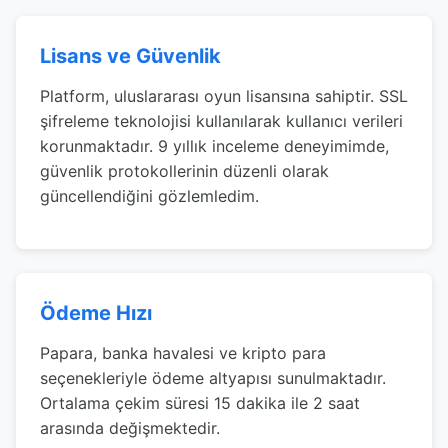
Lisans ve Güvenlik
Platform, uluslararası oyun lisansına sahiptir. SSL
şifreleme teknolojisi kullanılarak kullanıcı verileri
korunmaktadır. 9 yıllık inceleme deneyimimde,
güvenlik protokollerinin düzenli olarak
güncellendiğini gözlemledim.
Ödeme Hızı
Papara, banka havalesi ve kripto para
seçenekleriyle ödeme altyapısı sunulmaktadır.
Ortalama çekim süresi 15 dakika ile 2 saat
arasında değişmektedir.