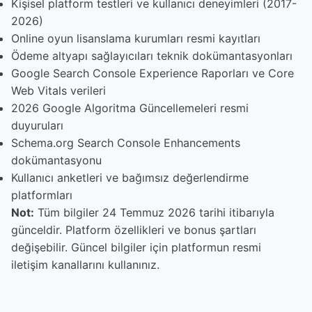
Kişisel platform testleri ve kullanıcı deneyimleri (2017-
2026)
Online oyun lisanslama kurumları resmi kayıtları
Ödeme altyapı sağlayıcıları teknik dokümantasyonları
Google Search Console Experience Raporları ve Core
Web Vitals verileri
2026 Google Algoritma Güncellemeleri resmi
duyuruları
Schema.org Search Console Enhancements
dokümantasyonu
Kullanıcı anketleri ve bağımsız değerlendirme
platformları
Not:
Tüm bilgiler 24 Temmuz 2026 tarihi itibarıyla
günceldir. Platform özellikleri ve bonus şartları
değişebilir. Güncel bilgiler için platformun resmi
iletişim kanallarını kullanınız.