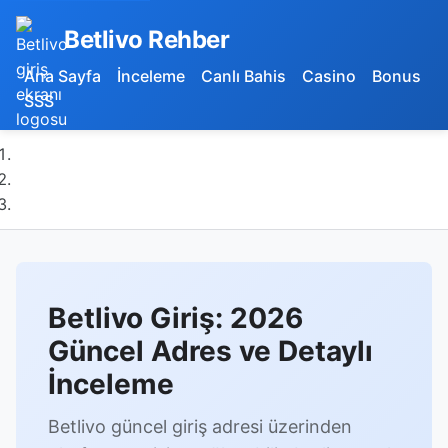
Betlivo Rehber
Ana Sayfa
İnceleme
Canlı Bahis
Casino
Bonus
SSS
Ana Sayfa
İnceleme
Betlivo
Betlivo Giriş: 2026
Güncel Adres ve Detaylı
İnceleme
Betlivo güncel giriş adresi üzerinden