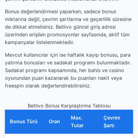
Bonus değerlendirmesi yaparken, sadece bonus
miktarına değil, çevrim şartlarına ve geçerlilik süresine
de dikkat etmelisiniz. Betlivo güncel giriş adresi
üzerinden erişilen promosyonlar sayfasında, aktif tüm
kampanyalar listelenmektedir.
Mevcut kullanıcılar için ise haftalık kayıp bonusu, para
yatırma bonusları ve sadakat programı bulunmaktadır.
Sadakat programı kapsamında, her bahis ve casino
oyunundan puan kazanarak bu puanları nakit veya
freespin olarak değerlendirebilirsiniz.
Betlivo Bonus Karşılaştırma Tablosu
Max.
Çevrim
Bonus Türü
Oran
Tutar
Şartı