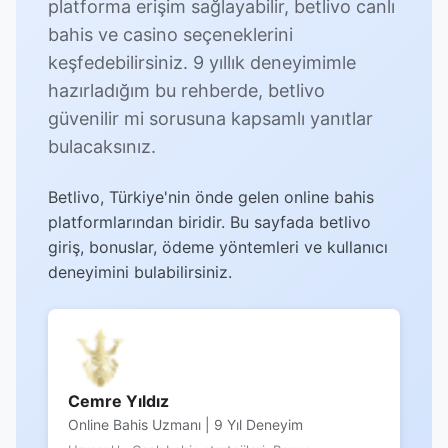
platforma erişim sağlayabilir, betlivo canlı
bahis ve casino seçeneklerini
keşfedebilirsiniz. 9 yıllık deneyimimle
hazırladığım bu rehberde, betlivo
güvenilir mi sorusuna kapsamlı yanıtlar
bulacaksınız.
Betlivo, Türkiye'nin önde gelen online bahis
platformlarından biridir. Bu sayfada betlivo
giriş, bonuslar, ödeme yöntemleri ve kullanıcı
deneyimini bulabilirsiniz.
Cemre Yıldız
Online Bahis Uzmanı | 9 Yıl Deneyim