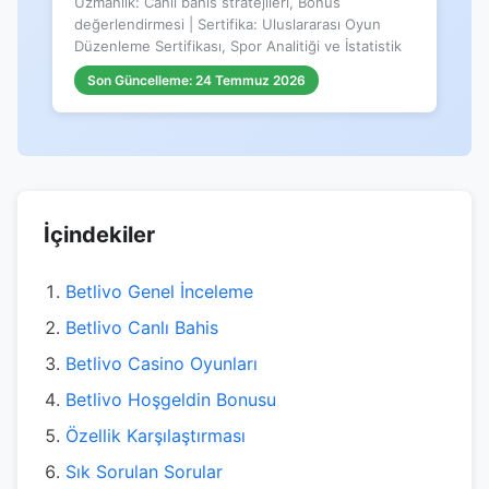
Uzmanlık: Canlı bahis stratejileri, Bonus
değerlendirmesi | Sertifika: Uluslararası Oyun
Düzenleme Sertifikası, Spor Analitiği ve İstatistik
Son Güncelleme: 24 Temmuz 2026
İçindekiler
Betlivo Genel İnceleme
Betlivo Canlı Bahis
Betlivo Casino Oyunları
Betlivo Hoşgeldin Bonusu
Özellik Karşılaştırması
Sık Sorulan Sorular