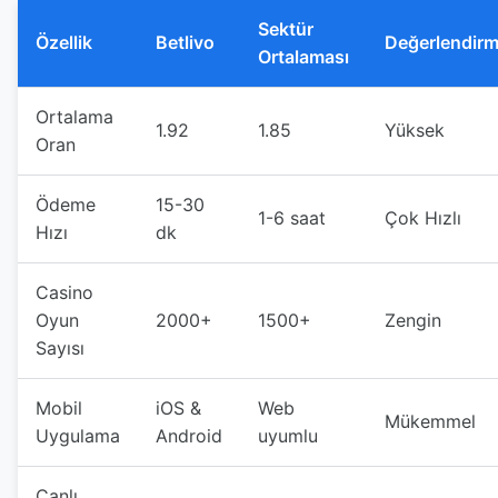
Sektür
Özellik
Betlivo
Değerlendir
Ortalaması
Ortalama
1.92
1.85
Yüksek
Oran
Ödeme
15-30
1-6 saat
Çok Hızlı
Hızı
dk
Casino
Oyun
2000+
1500+
Zengin
Sayısı
Mobil
iOS &
Web
Mükemmel
Uygulama
Android
uyumlu
Canlı