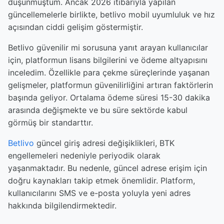
düşünmüştüm. Ancak 2026 itibarıyla yapılan
güncellemelerle birlikte, betlivo mobil uyumluluk ve hız
açısından ciddi gelişim göstermiştir.
Betlivo güvenilir mi sorusuna yanıt arayan kullanıcılar
için, platformun lisans bilgilerini ve ödeme altyapısını
inceledim. Özellikle para çekme süreçlerinde yaşanan
gelişmeler, platformun güvenilirliğini artıran faktörlerin
başında geliyor. Ortalama ödeme süresi 15-30 dakika
arasında değişmekte ve bu süre sektörde kabul
görmüş bir standarttır.
Betlivo
güncel giriş adresi değişiklikleri, BTK
engellemeleri nedeniyle periyodik olarak
yaşanmaktadır. Bu nedenle, güncel adrese erişim için
doğru kaynakları takip etmek önemlidir. Platform,
kullanıcılarını SMS ve e-posta yoluyla yeni adres
hakkında bilgilendirmektedir.