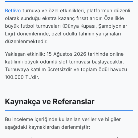
Betlivo
turnuva ve özel etkinlikleri, platformun düzenli
olarak sunduğu ekstra kazanç fırsatlarıdır. Özellikle
büyük futbol turnuvaları (Dünya Kupası, Şampiyonlar
Ligi) dönemlerinde, özel ödüllü tahmin yarışmaları
düzenlenmektedir.
Yaklaşan etkinlik: 15 Ağustos 2026 tarihinde online
katılımlı büyük ödümlü slot turnuvası başlayacaktır.
Turnuvaya katılım ücretsizdir ve toplam ödül havuzu
100.000 TL'dir.
Kaynakça ve Referanslar
Bu inceleme içeriğinde kullanılan veriler ve bilgiler
aşağıdaki kaynaklardan derlenmiştir: