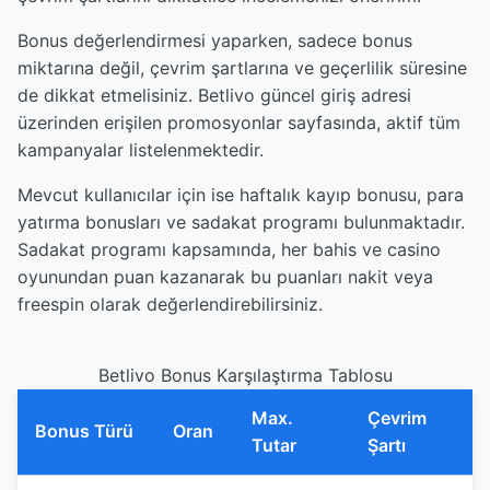
Bonus değerlendirmesi yaparken, sadece bonus
miktarına değil, çevrim şartlarına ve geçerlilik süresine
de dikkat etmelisiniz. Betlivo güncel giriş adresi
üzerinden erişilen promosyonlar sayfasında, aktif tüm
kampanyalar listelenmektedir.
Mevcut kullanıcılar için ise haftalık kayıp bonusu, para
yatırma bonusları ve sadakat programı bulunmaktadır.
Sadakat programı kapsamında, her bahis ve casino
oyunundan puan kazanarak bu puanları nakit veya
freespin olarak değerlendirebilirsiniz.
Betlivo Bonus Karşılaştırma Tablosu
Max.
Çevrim
Bonus Türü
Oran
Tutar
Şartı