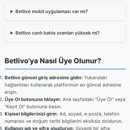
Betlivo mobil uygulaması var mı?
Betlivo canlı bahis oranları yüksek mi?
Betlivo'ya Nasıl Üye Olunur?
Betlivo güncel giriş adresine gidin:
Yukarıdaki
bağlantıları kullanarak platformun en güncel adresine
erişin.
Üye Ol butonuna tıklayın:
Ana sayfadaki "Üye Ol" veya
"Kayıt Ol" butonuna basın.
Kişisel bilgilerinizi girin:
Ad, soyad, e-posta, telefon
numarası ve doğum tarihi bilgilerini eksiksiz doldurun.
Kullanıcı adı ve şifre oluşturun:
Güvenli bir şifre