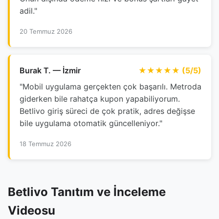
adil."
20 Temmuz 2026
Burak T. — İzmir
★★★★★ (5/5)
"Mobil uygulama gerçekten çok başarılı. Metroda
giderken bile rahatça kupon yapabiliyorum.
Betlivo giriş süreci de çok pratik, adres değişse
bile uygulama otomatik güncelleniyor."
18 Temmuz 2026
Betlivo Tanıtım ve İnceleme
Videosu