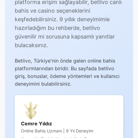
platforma erişim sağlayabilir, betlivo canlı
bahis ve casino seçeneklerini
keşfedebilirsiniz. 9 yıllık deneyimimle
hazırladığım bu rehberde, betlivo
güvenilir mi sorusuna kapsamlı yanıtlar
bulacaksınız.
Betlivo, Türkiye'nin önde gelen online bahis
platformlarından biridir. Bu sayfada betlivo
giriş, bonuslar, ödeme yöntemleri ve kullanıcı
deneyimini bulabilirsiniz.
Cemre Yıldız
Online Bahis Uzmanı | 9 Yıl Deneyim