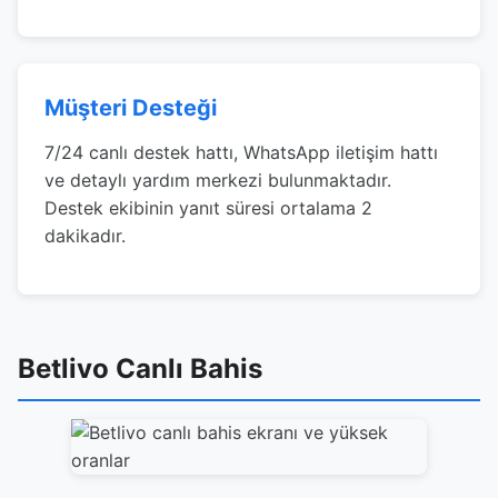
Müşteri Desteği
7/24 canlı destek hattı, WhatsApp iletişim hattı
ve detaylı yardım merkezi bulunmaktadır.
Destek ekibinin yanıt süresi ortalama 2
dakikadır.
Betlivo Canlı Bahis