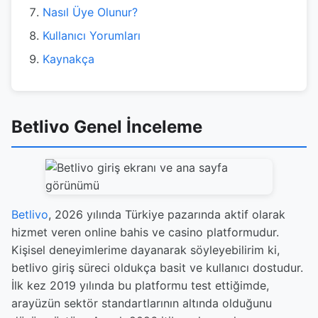
Nasıl Üye Olunur?
Kullanıcı Yorumları
Kaynakça
Betlivo Genel İnceleme
Betlivo
, 2026 yılında Türkiye pazarında aktif olarak
hizmet veren online bahis ve casino platformudur.
Kişisel deneyimlerime dayanarak söyleyebilirim ki,
betlivo giriş süreci oldukça basit ve kullanıcı dostudur.
İlk kez 2019 yılında bu platformu test ettiğimde,
arayüzün sektör standartlarının altında olduğunu