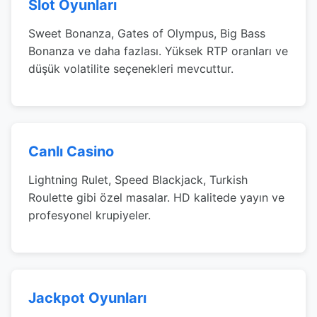
Slot Oyunları
Sweet Bonanza, Gates of Olympus, Big Bass
Bonanza ve daha fazlası. Yüksek RTP oranları ve
düşük volatilite seçenekleri mevcuttur.
Canlı Casino
Lightning Rulet, Speed Blackjack, Turkish
Roulette gibi özel masalar. HD kalitede yayın ve
profesyonel krupiyeler.
Jackpot Oyunları