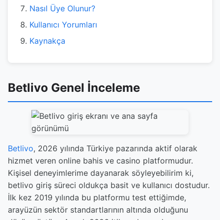
Nasıl Üye Olunur?
Kullanıcı Yorumları
Kaynakça
Betlivo Genel İnceleme
Betlivo
, 2026 yılında Türkiye pazarında aktif olarak
hizmet veren online bahis ve casino platformudur.
Kişisel deneyimlerime dayanarak söyleyebilirim ki,
betlivo giriş süreci oldukça basit ve kullanıcı dostudur.
İlk kez 2019 yılında bu platformu test ettiğimde,
arayüzün sektör standartlarının altında olduğunu