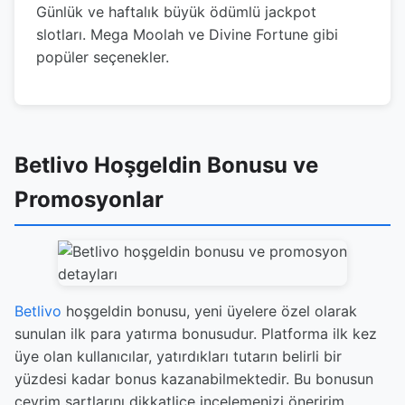
Günlük ve haftalık büyük ödümlü jackpot
slotları. Mega Moolah ve Divine Fortune gibi
popüler seçenekler.
Betlivo Hoşgeldin Bonusu ve
Promosyonlar
Betlivo
hoşgeldin bonusu, yeni üyelere özel olarak
sunulan ilk para yatırma bonusudur. Platforma ilk kez
üye olan kullanıcılar, yatırdıkları tutarın belirli bir
yüzdesi kadar bonus kazanabilmektedir. Bu bonusun
çevrim şartlarını dikkatlice incelemenizi öneririm.