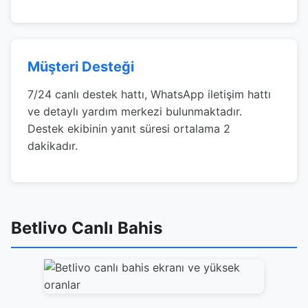
Müşteri Desteği
7/24 canlı destek hattı, WhatsApp iletişim hattı
ve detaylı yardım merkezi bulunmaktadır.
Destek ekibinin yanıt süresi ortalama 2
dakikadır.
Betlivo Canlı Bahis