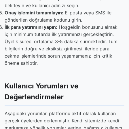
belirleyin ve kullanıcı adınızı seçin.
Onay işlemini tamamlayın:
E-posta veya SMS ile
gönderilen doğrulama kodunu girin.
İlk para yatırımını yapın:
Hoşgeldin bonusunu almak
için minimum tutarda ilk yatırımınızı gerçekleştirin.
Üyelik süreci ortalama 3-5 dakika sürmektedir. Tüm
bilgilerin doğru ve eksiksiz girilmesi, ileride para
çekme işlemlerinde sorun yaşamamanız için kritik
öneme sahiptir.
Kullanıcı Yorumları ve
Değerlendirmeler
Aşağıdaki yorumlar, platformu aktif olarak kullanan
gerçek üyelerden derlenmiştir. Kendi sitemizde kendi
markamıza yönelik yorumlar yerine, bağımsız kullanıcı