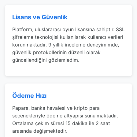
Lisans ve Güvenlik
Platform, uluslararası oyun lisansına sahiptir. SSL
şifreleme teknolojisi kullanılarak kullanıcı verileri
korunmaktadır. 9 yıllık inceleme deneyimimde,
güvenlik protokollerinin düzenli olarak
güncellendiğini gözlemledim.
Ödeme Hızı
Papara, banka havalesi ve kripto para
seçenekleriyle ödeme altyapısı sunulmaktadır.
Ortalama çekim süresi 15 dakika ile 2 saat
arasında değişmektedir.