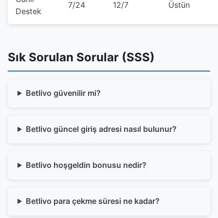
7/24
12/7
Üstün
Destek
Sık Sorulan Sorular (SSS)
Betlivo güvenilir mi?
Betlivo güncel giriş adresi nasıl bulunur?
Betlivo hoşgeldin bonusu nedir?
Betlivo para çekme süresi ne kadar?