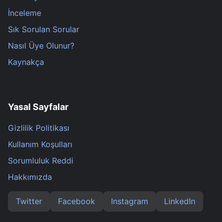
İnceleme
Sık Sorulan Sorular
Nasıl Üye Olunur?
Kaynakça
Yasal Sayfalar
Gizlilik Politikası
Kullanım Koşulları
Sorumluluk Reddi
Hakkımızda
Twitter
Facebook
Instagram
LinkedIn