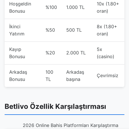
Hoşgeldin
10x (1.80+
%100
1.000 TL
Bonusu
oran)
İkinci
8x (1.80+
%50
500 TL
Yatırım
oran)
Kayıp
5x
%20
2.000 TL
Bonusu
(casino)
Arkadaş
100
Arkadaş
Çevrimsiz
Bonusu
TL
başına
Betlivo Özellik Karşılaştırması
2026 Online Bahis Platformları Karşılaştırma