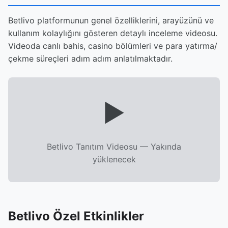
Betlivo platformunun genel özelliklerini, arayüzünü ve
kullanım kolaylığını gösteren detaylı inceleme videosu.
Videoda canlı bahis, casino bölümleri ve para yatırma/
çekme süreçleri adım adım anlatılmaktadır.
▶️
Betlivo Tanıtım Videosu — Yakında
yüklenecek
Betlivo Özel Etkinlikler