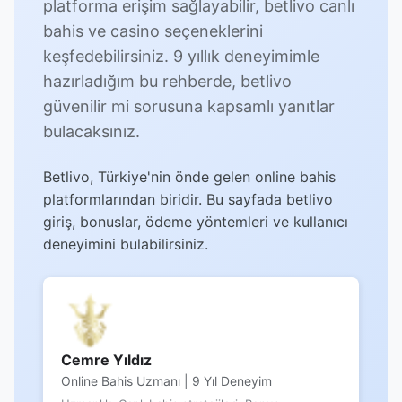
platforma erişim sağlayabilir, betlivo canlı
bahis ve casino seçeneklerini
keşfedebilirsiniz. 9 yıllık deneyimimle
hazırladığım bu rehberde, betlivo
güvenilir mi sorusuna kapsamlı yanıtlar
bulacaksınız.
Betlivo, Türkiye'nin önde gelen online bahis
platformlarından biridir. Bu sayfada betlivo
giriş, bonuslar, ödeme yöntemleri ve kullanıcı
deneyimini bulabilirsiniz.
Cemre Yıldız
Online Bahis Uzmanı | 9 Yıl Deneyim