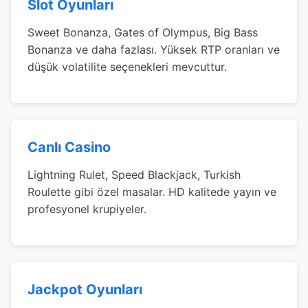
Slot Oyunları
Sweet Bonanza, Gates of Olympus, Big Bass
Bonanza ve daha fazlası. Yüksek RTP oranları ve
düşük volatilite seçenekleri mevcuttur.
Canlı Casino
Lightning Rulet, Speed Blackjack, Turkish
Roulette gibi özel masalar. HD kalitede yayın ve
profesyonel krupiyeler.
Jackpot Oyunları