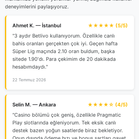
deneyimlerini paylaşıyoruz.
Ahmet K. — İstanbul
★★★★★ (5/5)
"3 aydır Betlivo kullanıyorum. Özellikle canlı
bahis oranları gerçekten çok iyi. Geçen hafta
Süper Lig maçında 2.10 oran buldum, başka
sitede 1.90'dı. Para çekimim de 20 dakikada
hesabımdaydı."
22 Temmuz 2026
Selin M. — Ankara
★★★★☆ (4/5)
"Casino bölümü çok geniş, özellikle Pragmatic
Play slotlarında eğleniyorum. Tek eksik canlı
destek bazen yoğun saatlerde biraz bekletiyor.
Onun dışında ödeme hızı ve bonus şartları gayet