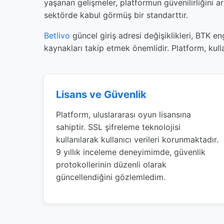
yaşanan gelişmeler, platformun güvenilirliğini 
sektörde kabul görmüş bir standarttır.
Betlivo
güncel giriş adresi değişiklikleri, BTK e
kaynakları takip etmek önemlidir. Platform, kull
Lisans ve Güvenlik
Platform, uluslararası oyun lisansına
sahiptir. SSL şifreleme teknolojisi
kullanılarak kullanıcı verileri korunmaktadır.
9 yıllık inceleme deneyimimde, güvenlik
protokollerinin düzenli olarak
güncellendiğini gözlemledim.