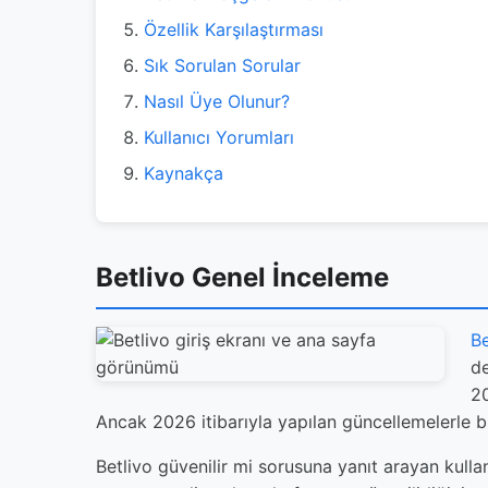
Özellik Karşılaştırması
Sık Sorulan Sorular
Nasıl Üye Olunur?
Kullanıcı Yorumları
Kaynakça
Betlivo Genel İnceleme
Be
de
20
Ancak 2026 itibarıyla yapılan güncellemelerle bi
Betlivo güvenilir mi sorusuna yanıt arayan kullan