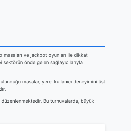
 masaları ve jackpot oyunları ile dikkat
 sektörün önde gelen sağlayıcılarıyla
bulunduğu masalar, yerel kullanıcı deneyimini üst
ır.
arı düzenlenmektedir. Bu turnuvalarda, büyük