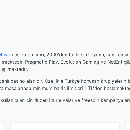
tlivo
casino bölümü, 2000'den fazla slot oyunu, canlı casino
kmektedir. Pragmatic Play, Evolution Gaming ve NetEnt gibi
lışılmaktadır.
nlı casino alanıdır. Özellikle Türkçe konuşan krupiyelerin 
ra masalarında minimum bahis limitleri 1 TL'den başlamaktad
 kullanıcılar için düzenli turnuvalar ve freespin kampanyal