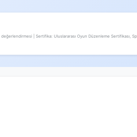
 değerlendirmesi | Sertifika: Uluslararası Oyun Düzenleme Sertifikası, Spor