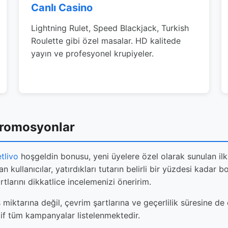
Canlı Casino
Lightning Rulet, Speed Blackjack, Turkish
Roulette gibi özel masalar. HD kalitede
yayın ve profesyonel krupiyeler.
Promosyonlar
tlivo
hoşgeldin bonusu, yeni üyelere özel olarak sunulan il
an kullanıcılar, yatırdıkları tutarın belirli bir yüzdesi kad
rtlarını dikkatlice incelemenizi öneririm.
tarına değil, çevrim şartlarına ve geçerlilik süresine de di
if tüm kampanyalar listelenmektedir.