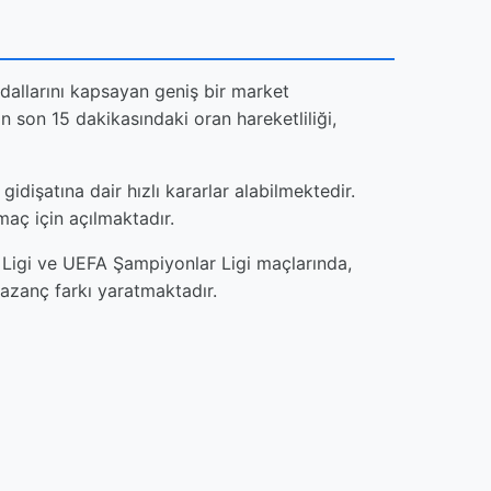
 dallarını kapsayan geniş bir market
 son 15 dakikasındaki oran hareketliliği,
gidişatına dair hızlı kararlar alabilmektedir.
maç için açılmaktadır.
r Ligi ve UEFA Şampiyonlar Ligi maçlarında,
azanç farkı yaratmaktadır.